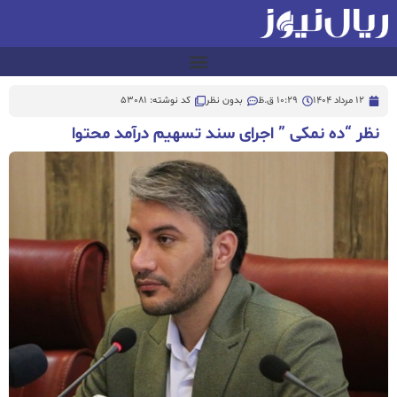
12 مرداد 1404
10:29 ق.ظ
بدون نظر
کد نوشته: 53081
نظر “ده نمکی ” اجرای سند تسهیم درآمد محتوا