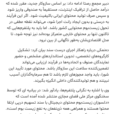
دبیر مجمع رصتا ادامه داد: بر اساس سازوکار جدید، مقرر شده که
درآمد حاصل از ترافیک اینترنت، مستقیماً به صندوقی واریز شود
و سپس صرف تولید محتوای ایرانی باکیفیت شود. اگر این فرآیند
به درستی و بدون ایجاد رانت اجرا شود، می‌تواند نقطه عطفی در
تحول زیست‌بوم محتوایی کشور باشد. اما باید به پلتفرم‌هایی که
تاکنون تنها بر محتوای خارجی متمرکز بوده‌اند نیز توجه شود، تا
مدل اقتصادی‌شان به‌طور ناگهانی از بین نرود.
ده‌نمکی درباره راهکار اجرای درست سند بیان کرد: تشکیل
کارگروه‌های تخصصی، تدوین استانداردهای مشخص و حضور
نمایندگان صنوف و اتحادیه‌ها در فرآیند ارزیابی می‌تواند
تضمین‌کننده سلامت این سازوکار باشد. محتوای مورد تأیید این
شورا، باید واجد مجوزهای لازم باشد تا هم سرمایه‌گذاران آسیب
نبینند و هم تولیدکنندگان داخلی انگیزه بگیرند.
وی با اشاره به نگرانی پلتفرم‌ها، یادآور شد: در بیانیه ای که توسط
سخنگوی مرکز ملی فضای مجازی منتشر شده آمده است که
«دلسوزان زیست‌بوم محتوای دیجیتال با سند تسهیم درپی ارتقا
محتوا هستند و همراهی همه ذی‌نفعان به نفع زیست بوم است».