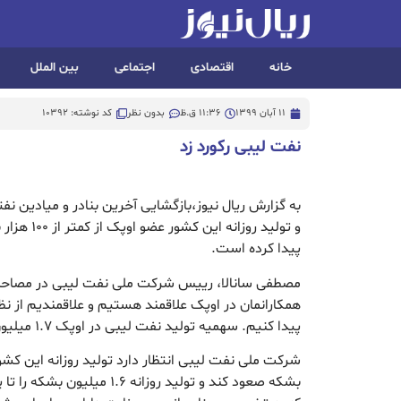
خانه
اقتصادی
اجتماعی
بین الملل
11 آبان 1399
11:36 ق.ظ
بدون نظر
کد نوشته: 10392
نفت لیبی رکورد زد
به گزارش ریال نیوز،بازگشایی آخرین بنادر و میادین ن
و تولید روزان
پیدا کرده است.
مصطفی سانالا، رییس شرکت ملی نفت لیبی در مصاحبه ا
همکارانمان در اوپک علاقمند هستیم و علاقمندیم از ن
پیدا کنیم. سهمیه تولید نفت لیبی در اوپک ۱.۷ میلیون بشکه در روز است.
شرکت ملی نفت لیبی انتظار دارد تولید روزانه این کشور