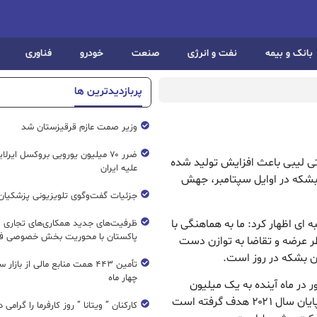
بانک و بیمه
نفت و انرژی
صنعت
خودرو
فناوری
پربازدیدترین ها
وزیر صمت عازم قرقیزستان شد
ضرر ۷۰ میلیون یورویی بروکسل ایرل
فتی لیبی باعث افزایش تولید شده
علیه ایران
ه این کشور عضو اوپک از کمتر از ۱۰۰ هزار بشکه در اوایل سپتامبر، جهش
جزئیات گفت‌وگوی تلویزیونی پزشکیان 
ی اظهار کرد: ما به هماهنگی با
ظرفیت‌های جدید همکاری‌های تجاری ای
پاکستان با محوریت بخش خصوصی فع
ظر عرضه و تقاضا به توازن دست
تأمین ۴۴۳ همت منابع مالی از بازار
چهار ماه
 در ماه آینده به یک میلیون
بشکه صعود کند و تولید روزانه ۱.۶ میلیون بشکه را تا پایان سال ۲۰۲۱ هدف گرفته است
کارکنان ” ویتانا ” روز کارفرما را گرامی 