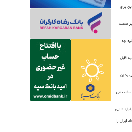
ین برای
زير صمت
کیه چه
ه قابل
لی بدون
 ساماندهی
 ایران را