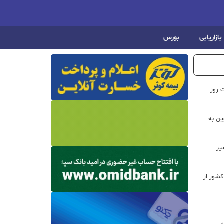
بازاریابی
بورس
 روز
ن به
یر
شور از