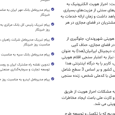
خبرنگار
ت: احراز هویت الکترونیک به
های سنتی از مزیت‌های بسیاری
پیام مدیرعامل بانک مهر ایران به منا
خبرنگار
اهد داشت و زمان ارائه خدمات به
ه مشتریان در فضای مجازی در هر
پیام تبریک رئیس کل بانک مرکزی به
روز خبرنگار
ت هویتی شهروندان، جلوگیری از
پیام تبریک مدیرعامل شرکت راهیان 
ک در فضای مجازی، حذف کپی
مناسبت روز خبرنگار
دیجیتال ایرانیان(هدا) به عنوان
پیام مدیرعامل بانک سپه به مناسبت رو
یاز به اعتبار سنجی اقلام هویتی
اربر را به درگاه اینترنتی هدا
تدوین نقشه راه مشترک ایران و روسیه
انتقال داده و اطلاعات مربوطه توسط سازمان ثبت احوال کشور و بر اساس 3 سطح شامل
توسعه تجارت و سرمایه‌گذاری صنعتی
متصل با کدملی شخص، زنده سنجی
پیام مدیرعامل ایدرو به مناسبت روز خب
به مشکلات احراز هویت از طریق
 و کارت ملی باعث ایجاد مخاطرات
هویتی می شد.
وریم که با تکمیل و توسعه طرح