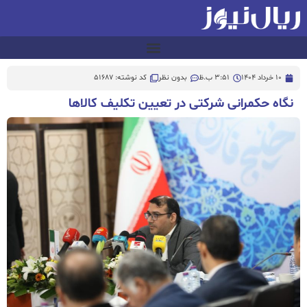
10 خرداد 1404
3:51 ب.ظ
بدون نظر
کد نوشته: 51687
نگاه حکمرانی شرکتی در تعیین تکلیف کالاها