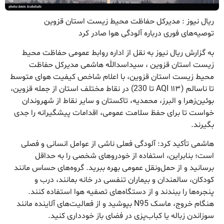
ریال نیوز : مدیرکل حفاظت محیط زیست استان قزوین
توصیه‌های فوری درباره آلودگی هوا صادر کرد
به گزارش ریال نیوز به نقل از اداره روابط عمومی حفاظت محیط
زیست استان قزوین ، سیداسدالله هاشمی مدیرکل حفاظت
محیط زیست استان قزوین، با اعلام شاخص کیفیت هوای متوسط
تا ناسالم (AQI ۱۱۳ تا 230) در نقاط مختلف استان از جمله قزوین،
بوئین‌زهرا و البرز، محمدیه، تاکستان و سایر نقاط از شهروندان
خواست تا برای حفظ سلامت عمومی، اقدامات پیشگیرانه را جدی
بگیرند.
هاشمی تأکید کرد: آلودگی فعلی ناشی از عوامل انسانی و فصلی
است؛ بنابراین، استفاده از خودروهای شخصی را به حداقل
برسانید و از حمل‌ونقل عمومی بهره ببرید. گروه‌های حساس مانند
کودکان، سالمندان و بیماران تنفسی در خانه بمانند، درب و
پنجره‌ها را ببندند و از دستگاه‌های تصفیه هوا استفاده کنند.
هنگام خروج، ماسک N95 بپوشید و از فعالیت‌های آلاینده مانند
سوزاندن زباله یا کباب‌پزی در فضای باز خودداری کنید.