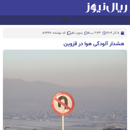
5 آذر 1404
2:43 ب.ظ
بدون نظر
کد نوشته: 57448
هشدار آلودگی هوا در قزوین