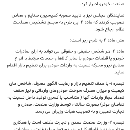
صنعت خودرو اصرار کرد.
نمایندگان مجلس نیز با تایید مصوبه کمیسیون صنایع و معادن
تصویب کردند که ماده ۴ این طرح به مجمع تشخیص مصلحت
نظام ارجاع شود.
متن ماده ۴ به شرح زیر است:
‫ماده ۴- هر شخص حقیقی و حقوقی می تواند به ازای صادرات
خودرو یا قطعات خودرو یا سایر کالاها و خدمات مرتبط با انواع
صنایع نیرو محرکه نسبت به واردات خودرو برای تنظیم بازار اقدام
نماید.‬
‫تبصره ۱- با هدف تنظیم بازار و رعایت الگوی مصرف، شاخص های
کیفیت و میزان مصرف سوخت خودروهای وارداتی و نیز سقف
تعداد مجاز واردات آنها ( متناسب با کسری تولید داخل نسبت به
تقاضای موثر) بصورت سالانه، توسط وزارت صنعت، معدن و
تجارت تعیین و به تصویب هیات وزیران می رسد.‬
‫تبصره ۲- وزارت صنعت معدن و تجارت مکلف است با همکاری
ستاد مبارزه با قاچاق کالا و ارز، دستورالعمل نظارت بر صادرات