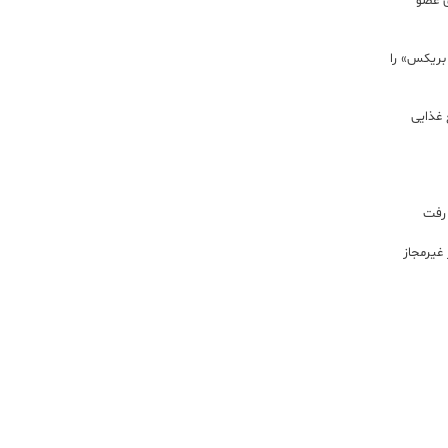
ی عضو
 بریکس» را
 غذایی
 رفت