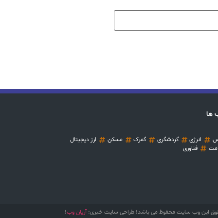
 ها
س
انرژی
گردشگری
گمرک
مسکن
ارز دیجیتال
مت
فناوری
وق این وب سایت محفوظ می باشد! طراحی سایت خبری:
آریان وب
!