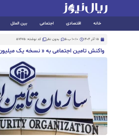
خانه
اقتصادی
اجتماعی
بین الملل
15 آذر 1404
10:10 ب.ظ
بدون نظر
کد نوشته: 57675
واکنش تامین اجتماعی به « نسخه یک میلیون