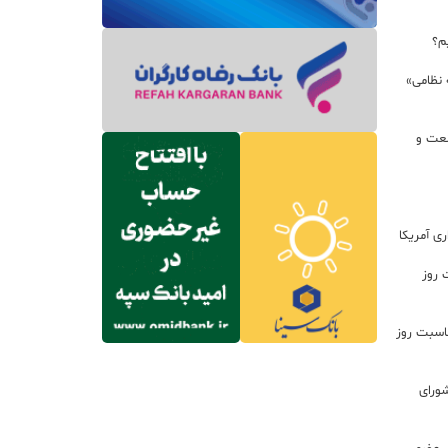
م؟
 نظامی»
نعت و
ی آمریکا
 روز
اسبت روز
ورای