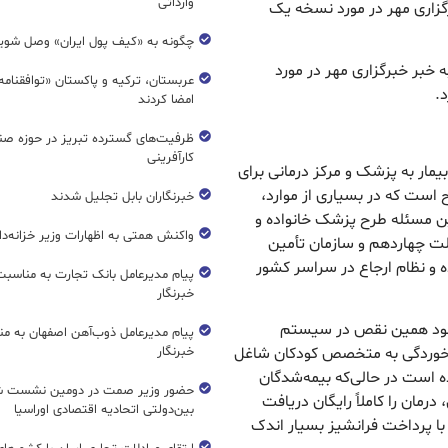
وارداتی
رگزاری مهر در مورد نسخه یک
چگونه به «کیف پول ایران» وصل شوی
ه خبر خبرگزاری مهر در مورد
عربستان، ترکیه و پاکستان «توافقنامه
امضا کردند
ظرفیت‌های گسترده‌ تبریز در حوزه ص
کارآفرینی
ار به پزشک و مرکز درمانی برای
است که در بسیاری از موارد،
خبرنگاران بابل تجلیل شدند
ین مسئله طرح پزشک خانواده و
واکنش همتی به اظهارات وزیر خزانه‌دار
لت چهاردهم و سازمان تأمین
ه و نظام ارجاع در سراسر کشور
پیام مدیرعامل بانک تجارت به مناسبت
خبرنگار
وجود همین نقص در سیستم
پیام مدیرعامل ذوب‌آهن اصفهان به من
ه برای درمان سرماخوردگی به متخصص کودکان شاغل
خبرنگار
است در حالی‌که بیمه‌شدگان
حضور وزیر صمت در دومین نشست ش
درمان را کاملاً رایگان دریافت
بین‌دولتی اتحادیه اقتصادی اوراسیا
ی با پرداخت فرانشیز بسیار اندک