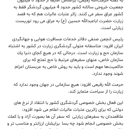
به گفته حرمت‌الله رفیعی، براساس آمارها از حدود 6 میلیون
جمعیت خروجی سالانه كشور حدود 4 میلیون گردشگر فقط به
كشور عراق سفر می كنند. زائر عتبات عالیات هم كه به قصد
زیارت حضرت اباعبدالله حسین (ع) به عراق می رود توریست
زیارتی است.
رئیس انجمن صنفی دفاتر خدمات مسافرت هوایی و جهانگردی
ایران افزود: متاسفانه متولی گردشگری زیارت در كشور به اشتباه
سازمان حج و زیارت است. درحالی كه در هیچ كجای دنیا یك
سازمان خاص، منهای سفرهای مرتبط با حج تمتع كه برای
حاكمیت‌ها مهم است و باید به روش خاص به عربستان اعزام
شوند وجود ندارد.
حرمت الله رفیعی افزود: هیچ سازمانی در جهان وجود ندارد كه
زیارت را از سیاحت متمایز كند.
این فعال بخش خصوصی گردشگری كشور با انتقاد از نرخ های
دولتی كه برای زائرین عتبات عالیات اعلام می شود افزود:
علاقمندان به سفرهای زیارتی كه سفر آن ها بصورت آزاد و با كمك
بخش خصوصی انجام شود چه بسا برایشان ارزانتر و مناسب تر و