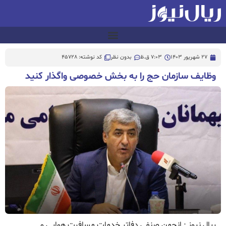
27 شهریور 1403
7:03 ق.ظ
بدون نظر
کد نوشته: 45728
وظایف سازمان حج را به بخش خصوصی واگذار کنید
ریال نیوز : انجمن صنفی دفاتر خدمات مسافرت هوایی و