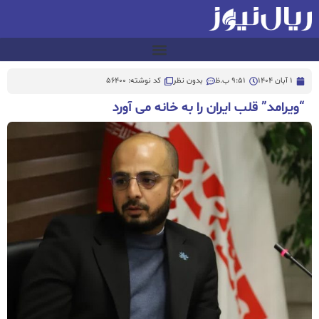
1 آبان 1404
9:51 ب.ظ
بدون نظر
کد نوشته: 56400
“ویرامد” قلب ایران را به خانه می آورد