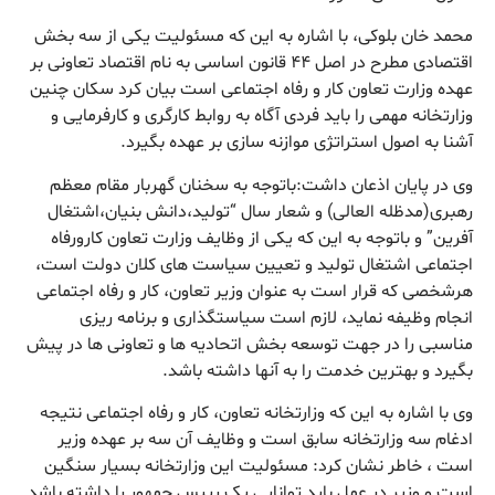
محمد خان بلوکی، با اشاره به این که مسئولیت یکی از سه بخش
اقتصادی مطرح در اصل ۴۴ قانون اساسی به نام اقتصاد تعاونی بر
عهده وزارت تعاون کار و رفاه اجتماعی است بیان کرد سکان چنین
وزارتخانه مهمی را باید فردی آگاه به روابط کارگری و کارفرمایی و
آشنا به اصول استراتژی موازنه سازی بر عهده بگیرد.
وی در پایان اذعان داشت:باتوجه به سخنان گهربار مقام معظم
رهبری(مدظله العالی) و شعار سال “تولید،دانش بنیان،اشتغال
آفرین” و باتوجه به این که یکی از وظایف وزارت تعاون کارورفاه
اجتماعی اشتغال تولید و تعیین سیاست های کلان دولت است،
هرشخصی که قرار است به عنوان وزیر تعاون، کار و رفاه اجتماعی
انجام وظیفه نماید، لازم است سیاستگذاری و برنامه ریزی
مناسبی را در جهت توسعه بخش اتحادیه ها و تعاونی ها در پیش
بگیرد و بهترین خدمت را به آنها داشته باشد.
وی با اشاره به این که وزارتخانه تعاون، کار و رفاه اجتماعی نتیجه
ادغام سه وزارتخانه سابق است و وظایف آن سه بر عهده وزیر
است ، خاطر نشان کرد: مسئولیت این وزارتخانه بسیار سنگین
است و وزیر در عمل باید توانایی یک رییس جمهور را داشته باشد