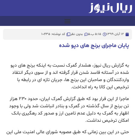
12 آبان 1399
5:15 ب.ظ
بدون نظر
کد نوشته: 10435
پایان ماجرای برنج های دپو شده
به گزارش ریال نیوز، هشدار گمرک نسبت به اینکه برنج های دپو
شده در آستانه فاسد شدن قرار گرفته اند و از سوی دیگر انتقاد
واردکنندگان و صاحبان این برنج ها، جریان تازه ای در رابطه با
ترخیص این کالا به راه انداخت.
ماجرا از این قرار بود که طبق گزارش گمرک ایران، حدود ۲۳۰ هزار
تن برنج از سال گذشته در گمرک و بنادر انباشت شد ولی با وجود
اظهار به گمرک به دلیل عدم تامین ارز و صدور کد رهگیری بانک
امکان ترخیص نداشت.
حتی در این بین زمانی که طبق مصوبه شورای عالی امنیت ملی این