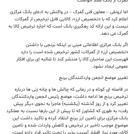
گمرک از بانک سند خواست
اما ارونقی – معاون فنی گمرک – در واکنش به ادعای بانک مرکزی
اعلام کرد که با «تخصیص ارز»، کالایی قابل ترخیص از گمرکات
نیست و این ارائه کد رهگیری بانک است که اجازه ترخیص کالا به
گمرک می دهد.
اگر بانک مرکزی اطلاعاتی مبنی بر اینکه برنجی با داشتن
«تخصیص ارز» از گمرکات کشور ترخیص شده است را دارد
فهرست این صاحبان کالا را منتشر کند تا شائبه ای برای افکار
عمومی ایجاد نشود.
تغییر موضع انجمن واردکنندگان برنج
در فاصله ای کوتاه و در زمانی که چالش ها و چانه زنی ها درباره
ترخیص برنج ها ادامه داشت، موضع رئیس انجمن واردکنندگان
تغییر کرد و از روز گذشته (یکشنبه) ماجرا به نحوی دیگر پیش
رفت؛ به طوری که کشاورز که تا پیش از این بارها نسبت به عملکرد
بانک مرکزی برای تامین ارز برنج انتقاد کرده و تاکید داشت این
موضوع موجب تاخیر در ترخیص و کاهش واردات شده و تامین
کالای مورد نیاز اقشار آسیب پذیر را تحت تاثیر قرار داده است،