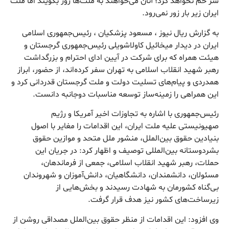
سر خم نخواهد کرد؛ آنان می‌خواهند به ملت‌ها زور بگویند اما ملت
ایران زیر بار زور نمی‌رود.
به گزارش ریال نیوز ، مسعود پزشکیان ، رئیس‌جمهوری اسلامی
ایران در دیدار میخائیل کاولاشویلی رئیس‌جمهوری گرجستان و
هیئت همراه که برای شرکت در آیین ادای احترام و بزرگداشت
رهبر شهید انقلاب اسلامی به تهران سفر کرده‌اند، از حضور، ابراز
همدردی و پیام‌های تسلیت دولت و ملت گرجستان قدردانی کرد و
این همراهی را زمینه‌ساز توسعه مناسبات دوجانبه دانست.
رئیس‌جمهوری با اشاره به تجاوزات اخیر آمریکا و رژیم
صهیونیستی علیه ملت ایران، این اقدامات را مغایر با اصول
بنیادین حقوق بین‌الملل، منشور ملل متحد و موازین حقوق
بشردوستانه بین‌المللی توصیف و اظهار کرد: در جریان این
حملات، رهبر شهید انقلاب اسلامی، جمعی از فرماندهان،
مسئولان، دانشمندان، دانشگاهیان، دانش‌آموزان و شهروندان
بی‌گناه کشورمان به شهادت رسیدند و بخش‌هایی از
زیرساخت‌های کشور نیز هدف قرار گرفت.
وی افزود: این اقدامات از منظر حقوق بین‌الملل مصداقی روشن از