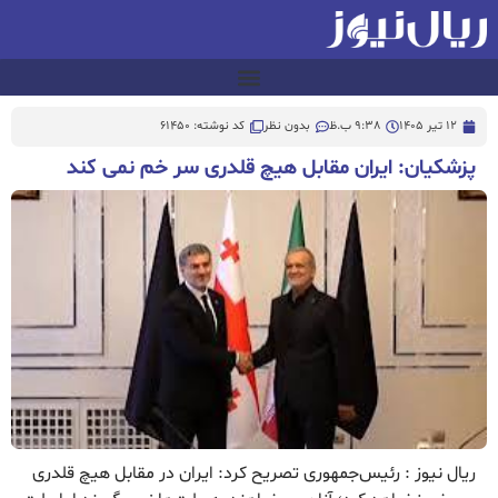
12 تیر 1405
9:38 ب.ظ
بدون نظر
کد نوشته: 61450
پزشکیان: ایران مقابل هیچ قلدری سر خم نمی کند
ریال نیوز : رئیس‌جمهوری تصریح کرد: ایران در مقابل هیچ قلدری