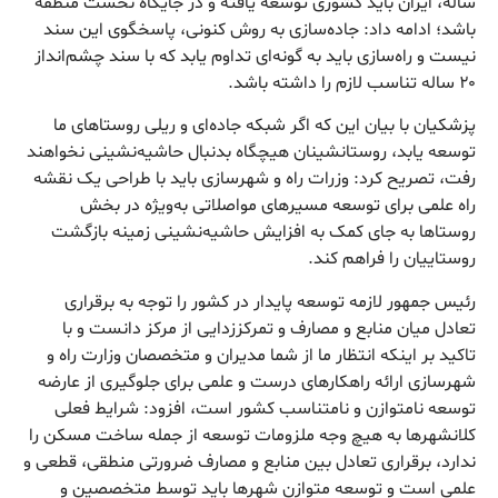
ساله، ایران باید کشوری توسعه یافته و در جایگاه نخست منطقه
باشد؛ ادامه داد: جاده‌سازی به روش کنونی، پاسخگوی این سند
نیست و راه‌سازی باید به گونه‌ای تداوم یابد که با سند چشم‌انداز
۲۰ ساله تناسب لازم را داشته باشد.
پزشکیان با بیان این که اگر شبکه جاده‌ای و ریلی روستاهای ما
توسعه یابد، روستانشینان هیچگاه بدنبال حاشیه‌نشینی نخواهند
رفت، تصریح کرد: وزرات راه و شهرسازی باید با طراحی یک نقشه
راه علمی برای توسعه مسیرهای مواصلاتی به‌ویژه در بخش
روستاها به جای کمک به افزایش حاشیه‌نشینی زمینه بازگشت
روستاییان را فراهم کند.
رئیس جمهور لازمه توسعه پایدار در کشور را توجه به برقراری
تعادل میان منابع و مصارف و تمرکززدایی از مرکز دانست و با
تاکید بر اینکه انتظار ما از شما مدیران و متخصصان وزارت راه و
شهرسازی ارائه راهکارهای درست و علمی برای جلوگیری از عارضه
توسعه نامتوازن و نامتناسب کشور است، افزود: شرایط فعلی
کلانشهرها به هیچ وجه ملزومات توسعه از جمله ساخت مسکن را
ندارد، برقراری تعادل بین منابع و مصارف ضرورتی منطقی، قطعی و
علمی است و توسعه متوازن شهرها باید توسط متخصصین و