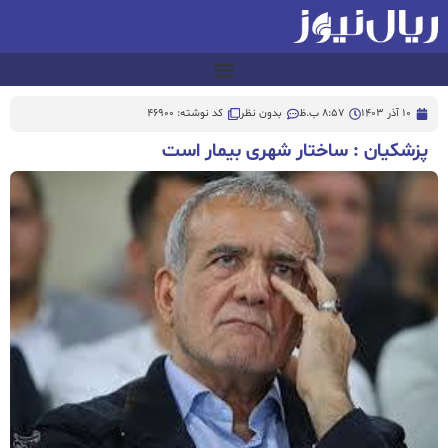
10 آذر 1403
8:57 ب.ظ
بدون نظر
کد نوشته: 46900
پزشکیان : ساختار شهری بیمار است