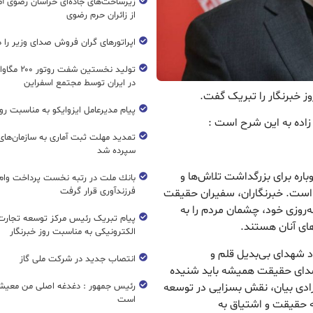
زیرساخت‌های جاده‌ای خراسان رضوی آما
از زائران حرم رضوی
اپراتورهای گران فروش صدای وزیر را د
تولید نخستین شفت
در ایران توسط مجتمع اسفراین
وز خبرنگار را تبریک گفت.
پیام مدیرعامل ایزوایکو به مناسبت روز
زاده به این شرح است :
تمدید مهلت ثبت آماری به سازمان‌های 
سپرده شد
ر، فرصتی دوباره برای بزرگداشت تلاش‌ها و
بانك ملت در رتبه نخست پرداخت وام ا
فرزندآوری قرار گرفت
ه است. خبرنگاران، سفیران حقیقت
ه‌روزی خود، چشمان مردم را به
پیام تبریک رئیس مرکز توسعه تجارت
های آنان هستند.
الکترونیکی به مناسبت روز خبرنگار
د شهدای بی‌بدیل قلم و
انتصاب جدید در شرکت ملی گاز
 صدای حقیقت همیشه باید شنیده
ادی بیان، نقش بسزایی در توسعه
رئیس جمهور : دغدغه اصلی من معیش
است
به حقیقت و اشتیاق به