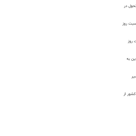
تحول در
اسبت روز
 روز
ن به
یر
شور از