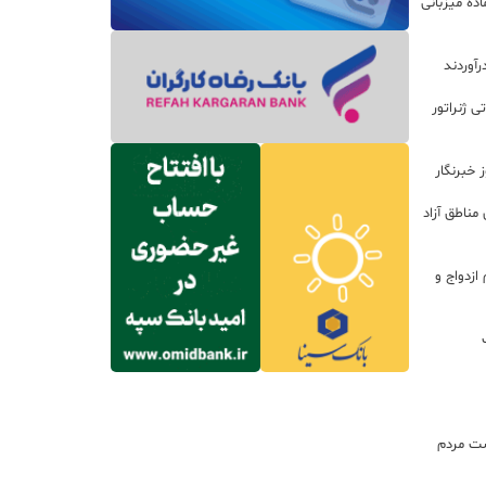
ده میزبانی
رآوردند
 روتور ۲۰۰ مگاواتی ژنراتور
 خبرنگار
مناطق آزاد
زدواج و
ت مردم