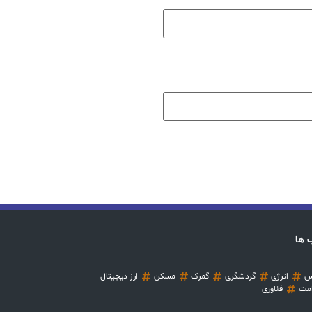
 ها
س
انرژی
گردشگری
گمرک
مسکن
ارز دیجیتال
مت
فناوری