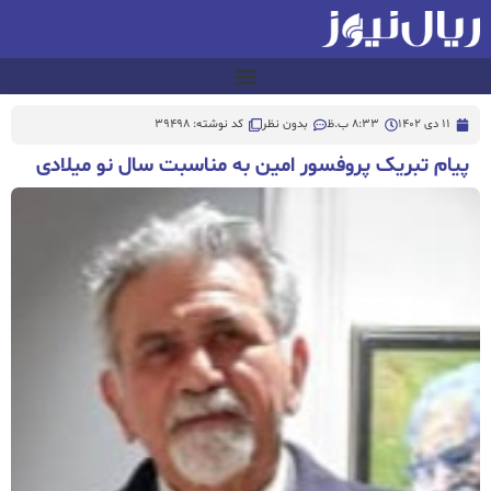
11 دی 1402
8:33 ب.ظ
بدون نظر
کد نوشته: 39498
پیام تبریک پروفسور امین به مناسبت سال نو میلادی