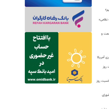
م؟
 نظامی»
نعت و
ی آمریکا
 روز
اسبت روز
ورای