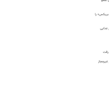
ی عضو
 بریکس» را
 غذایی
 رفت