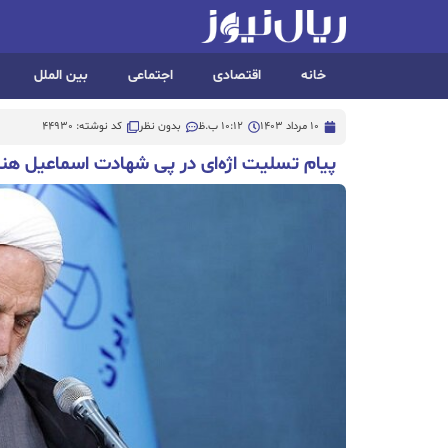
خانه
اقتصادی
اجتماعی
بین الملل
10 مرداد 1403
10:12 ب.ظ
بدون نظر
کد نوشته: 44930
پیام تسلیت اژه‌ای در پی شهادت اسماعیل هن