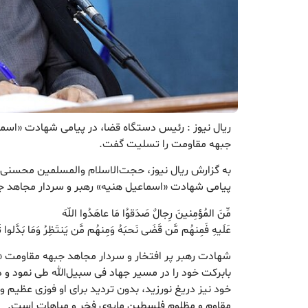
ریال نیوز : رئیس دستگاه قضا، در پیامی شهادت «اسما
جبهه مقاومت را تسلیت گفت.
به گزارش ریال نیوز، حجت‌الاسلام والمسلمین محسنی ا
پیامی شهادت «اسماعیل هنیه» رهبر و سردار مجاهد 
مِّنَ المُؤمِنینَ رِجالٌ صَدَقوُا مَا عاهَدُوا اللّهَ
عَلَیهِ فَمِنهُم مَّن قَضَی نَحبَهُ وَمِنهُم مَّن یَنتَظِرُ وَمَا بَدَّلوا ت
شهادت رهبر پر افتخار و سردار مجاهد جبهه مقاومت «
بابرکت خود را در مسیر جهاد فی سبیل‌الله طی نمود و در ا
خود نیز دریغ نورزید، بدون تردید برای او فوزی عظیم و
مقاوم و مظلوم فلسطین مایه‌ی فخر و مباهات است.