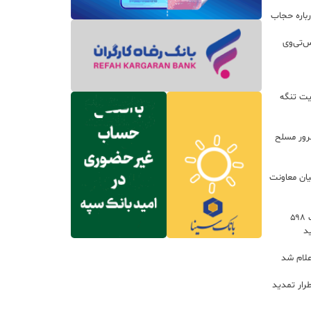
باره حجاب
س‌تی‌وی
یت تنگه
اعات: ۲۱ مزدور موساد و ۴ شرور مسلح
یان معاونت
توسعه خدمات رفاهی جاده‌ای با احداث ۵۹۸
د
علام شد
رار تمدید