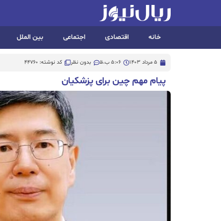
خانه
اقتصادی
اجتماعی
بین الملل
5 مرداد 1403
5:06 ب.ظ
بدون نظر
کد نوشته: 44760
پیام مهم چین برای پزشکیان