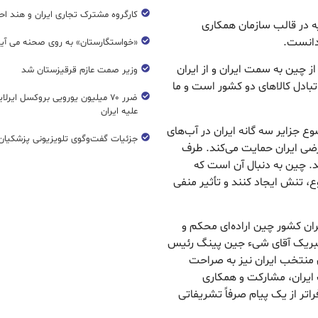
کارگروه مشترک تجاری ایران و هند اح
ه در قالب سازمان همکاری
دانست.
«خواستگارستان» به روی صحنه می آی
از چین به سمت ایران و از ایران
وزیر صمت عازم قرقیزستان شد
بادل کالاهای دو کشور است و ما
ضرر ۷۰ میلیون یورویی بروکسل ایرل
علیه ایران
 جزایر سه گانه ایران در آب‌های
جزئیات گفت‌وگوی تلویزیونی پزشکیان 
ضی ایران حمایت می‌کند. طرف
د. چین به دنبال آن است که
ع، تنش ایجاد کنند و تأثیر منفی
ن کشور چین اراده‌ای محکم و
ام تبریک آقای شیء جین پینگ رئیس
منتخب ایران نیز به صراحت
 ایران، مشارکت و همکاری
اتر از یک پیام صرفاً تشریفاتی