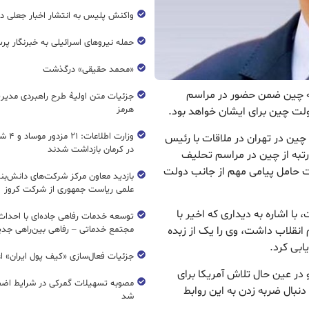
واکنش پلیس به انتشار اخبار جعلی در
حمله نیروهای اسرائیلی به خبرنگار پر
«محمد حقیقی» درگذشت
تبه چین ضمن حضور در مراسم
جزئیات متن اولیۀ طرح راهبردی مدیر
هرمز
لت چین برای ایشان خواهد بود.
وزارت اطل
چین در تهران در ملاقات با رئیس
در کرمان بازداشت شدند
رتبه از چین در مراسم تحلیف
 حامل پیامی مهم از جانب دولت
بازدید معاون مرکز شرکت‌های دانش‌بن
علمی ریاست جمهوری از شرکت کروز
ا اشاره به دیداری که اخیر با
 انقلاب داشت، وی را یک از زبده
مجتمع خدماتی – رفاهی بین‌راهی جدی
ابی کرد.
جزئیات فعال‌سازی «کیف پول ایران» ا
 در عین حال تلاش آمریکا برای
مصوبه تسهیلات گمرکی در شرایط اضط
 دنبال ضربه زدن به این روابط
شد