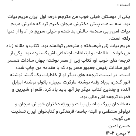
است :
یکی از دوستان خیلی خوب من مترجم درجه اول ایران مریم بیات
بود. سه ساعت پیش دخترش مرجان خبرم کرد که مادرش مریم
بیات امروز بی مقدمه حالش بد شده و خیلی سریع در آتاوا از دنیا
رفته است.
مریم بیات زنی فرهیخته و مترجمی توانمند بود.‌ کتاب و مقاله زیاد
می خواند. اطلاعات و ارتباطات اجتماعی اش گسترده بود. یکی از
ترجمه های خوب او، کتاب زنی از مصر نوشته جهان سادات همسر
انور سادات رئیس جمهور مصر بود که با مقدمه من چاپ شده
است. در لیست ترجمه های دیگر او از خاطرات یک گیشا نوشته
آتور گلدن، برباد رفته نوشته مارگرت میچل، پائولو نوشته ایزابل
آلنده و چندین کتاب دیگر جز آنها باید یاد کرد. قلم او شیرین و
قدرت ترجمه اش عالی بود.
به خاندان بزرگ و اصیل بیات و بویژه دختران خویش مرجان و
نیلوفر منتظمی و البته جامعه فرهنگی و کتابخوان ایران تسلیت
می گویم.
حسن امین
۴ بهمن ۱۴۰۲