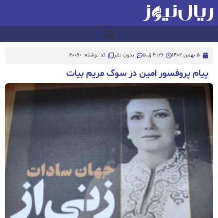
5 بهمن 1402
3:26 ق.ظ
بدون نظر
کد نوشته: 40060
پیام پروفسور امین در سوگ مریم بیات