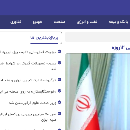
بانک و بیمه
نفت و انرژی
صنعت
خودرو
فناوری
پربازدیدترین ها
زه
جزئیات فعال‌سازی «کیف پول ایران» ا
مصوبه تسهیلات گمرکی در شرایط اضط
شد
کارگروه مشترک تجاری ایران و هند اح
«خواستگارستان» به روی صحنه می آی
وزیر صمت عازم قرقیزستان شد
ضرر ۷۰ میلیون یورویی بروکسل ایرل
علیه ایران