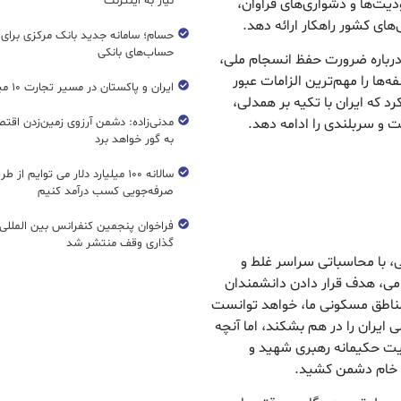
نیاز به اینترنت
ت‌ها و دشواری‌های فراوان،
ای کشور راهکار ارائه دهد.
حسام؛ سامانه جدید بانک مرکزی برای
حساب‌های بانکی
 درباره ضرورت حفظ انسجام ملی،
‌ها را مهم‌ترین الزامات عبور
ایران و پاکستان در مسیر تجارت ۱۰ میلیارد دلاری
رد که ایران با تکیه بر همدلی،
مدنی‌زاده: دشمن آرزوی زمین‌زدن اقتصاد
 و سربلندی را ادامه دهد.
به گور خواهد برد
سالانه ۱۰۰ میلیارد دلار می توایم از ط
صرفه‌جویی کسب درآمد کنیم
فراخوان پنجمین کنفرانس بین المللی 
گذاری وقف منتشر شد
با محاسباتی سراسر غلط و
ظامی، هدف قرار دادن دانشمندان
 مناطق مسکونی ما، خواهد توانست
 ایران را در هم بشکند، اما آنچه
ایت حکیمانه رهبری شهید و
ت خام دشمن کشید.