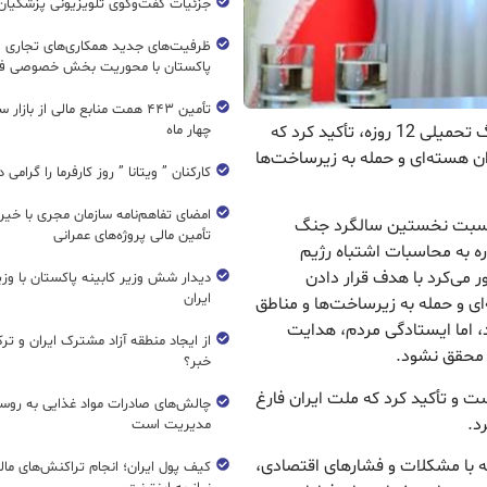
جزئیات گفت‌وگوی تلویزیونی پزشکیان 
ظرفیت‌های جدید همکاری‌های تجاری ای
پاکستان با محوریت بخش خصوصی فع
تأمین ۴۴۳ همت منابع مالی از بازار
ریال نیوز : رئیس جمهور با گرامیداشت یاد شهدای جنگ تحمیلی 12 روزه، تأکید کرد که
چهار ماه
 هسته‌ای و حمله به زیرساخت‌ها
کارکنان ” ویتانا ” روز کارفرما را گرامی 
امضای تفاهم‌نامه سازمان مجری با خیر
مناسبت نخستین سالگرد جنگ
تأمین مالی پروژه‌های عمرانی
 اشاره به محاسبات اشتباه رژیم
می‌کرد با هدف قرار دادن
دیدار شش وزیر کابینه پاکستان با و
ایران
ای و حمله به زیرساخت‌ها و مناطق
، اما ایستادگی مردم، هدایت
از ایجاد منطقه آزاد مشترک ایران و تر
 محقق نشود.
خبر؟
 ملی دانست و تأکید کرد که ملت ایران فارغ
چالش‌های صادرات مواد غذایی به روسی
د.
مدیریت است
ه با مشکلات و فشارهای اقتصادی،
کیف پول ایران؛ انجام تراکنش‌های ما