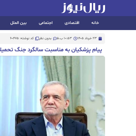
خانه
اقتصادی
اجتماعی
بین الملل
23 خرداد 1405
10:53 ب.ظ
بدون نظر
کد نوشته: 60475
پیام پزشکیان به مناسبت سالگرد جنگ تحمیلی ۱۲رو