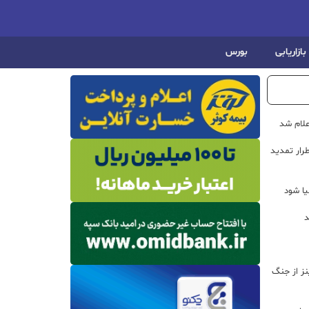
بازاریابی
بورس
علام شد
رار تمدید
یا شود
د
اینز از جنگ