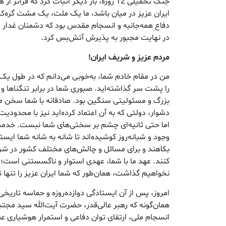
جنگ تحمیلی 12 روزه، بار دیگر اثبات کرد که فر
ایران عزیز در میان باشد، ما یک ملت، یک مشت گره‌کر
دفاع همه‌جانبه و انسجام مقدس بود که دشمنان غدار ا
در نهایت مجبور به پذیرش آتش‌بس کرد.
مردم عزیز و شریف ایران!
من در مقام خادم شما، به‌خوبی می‌دانم که در طول 
را پشت سر گذاشته‌اید. صبوری شما در برابر تنگناها و 
بزرگ و مسئولیتی سنگین بود. صادقانه با شما سخن می‌
دشوار، دولتی که به آن اعتماد کرده‌اید نیز با محدودیت‌ه
اما حتی ثانیه‌ای چشم بر سختی‌های شما نبست. خدمت‌گ
وجود و شبانه‌روز کوشیده‌اند تا شانه به شانه شما ایست
بکاهند و برای مسائل و چالش‌های مختلف کشور در شرا
کنند. عهد ما با شما، عهدی استوار و ناگسستنی است؛ م
نخواهیم گذاشت، همان‌طور که شما ایران عزیز را تنها 
امروز، پس از آن ایستادگی دوازده‌روزه و حماسه تاری
همان‌گونه که رهبر عالی‌قدر، حضرت آیت‌الله سید مجتبی
انسجام ملی، ارتقای توان دفاعی و استمرار هوشیاری عم