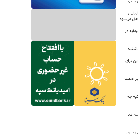
با مردم
ران و
ال می‌شود
 سرمایه در
داشتند
ین برای
زير صمت
کیه چه
ه قابل
لی بدون