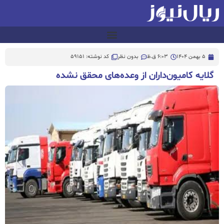
5 بهمن 1404
6:03 ق.ظ
بدون نظر
کد نوشته: 59151
گلایه کامیون‌داران از وعده‌های محقق نشده