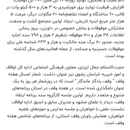
دام سبک و سنگین، تولید روزانه ۶۰ تن شیر، ۴۰۰ تن گوشت،
افزایش ظرفیت تولید برق خورشیدی به ۳ هزار و ۵۰۰ کیلو وات در
قالب ۶۰ ساختگاه و امضاء تفاهم‌نامه ۲۰ مگاوات دیگر، مرمت ۵
هزار متر مربع ابنیه تاریخی، ایجاد اولین مجتمع کشت و صنعت
مشارکتی موقوفات و بخش خصوصی در داورزن، بروز رسانی
اطلاعات ۳۸ هزار و ۷۰۰ موقوفه، تنظیم ۲ هزار و ۷۹۸ سند اجاره
جدید، صدور ۸۰ برگ سند مالکیت و هزار و ۲۴۳ شناسه ملی برای
موقوفات حسینیه و مساجد، از جمله فعالیت‌های سال گذشته
بوده است.
حجت‌الاسلام جمال ایزدی، معاون فرهنگی اجتماعی اداره کل اوقاف
و امور خیریه خراسان رضوی نیز عنوان داشت: شعار امسال هفته
وقف ” وقف یادگار ماندگار ” است که در روزشمار هر روز به یک
عنوان نامگذاری شده است. در هفته وقف در استان برنامه‌های
متنوع و متعدد داریم. اولین جلسه کارگروه سند برنامه ارتقاء
وقف، دیدار با علمای مشهد و مدیران سابق و اسبق اداره اوقاف،
نشست علمی با خواهران و جلسه مدارس و حوزه‌های علمیه
خواهران، همایش یاوران وقف استانی، از برنامه‌های شاخص هفته
وقف است.