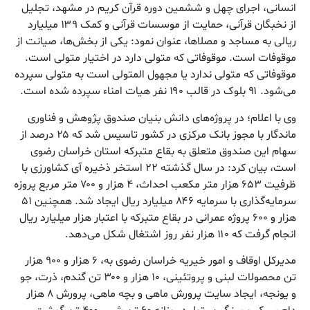
انسانی، اجرای چهل و ششمین دوره قرآن کریم در مشهد، تجلیل
از نخبگان قرآنی، حمایت از موسسات قرآنی و کمک ۱۳۹ میلیارد
ریالی به مساجد و مصلا‌ها، عنوان نمود: یکی از بخش‌ها، صیانت از
موقوفات است. موقوفاتی‌ که متولی دارد در اختیار متولی است.
موقوفاتی‌ که متولی ندارد یا مجهول المتولی است به متولی سپرده
می‌شود. ۹۱ بلوک در قالب ۱۹۰ نفر هیات امناء سپرده شده است.
وی با اعلام؛ در پروژه‌های دانش بنیان صندوق پژوهش و فناوری
ماندگار با مجوز بانک مرکزی در کشور تاسیس شد که ۲۵ درصد از
سهام این صندوق متعلق به بقاع متبرکه استان خراسان رضوی
است، بیان کرد: در سال گذشته ۲۲ استخر ذخیره آی کشاورزی با
ظرفیت ۶۵۳ هزار متر مکعب احداث، ۴ هزار و ۷۰۰ متر مربع پروزه
سرمایه‌گذاری با سرمایه ۸۴۶ میلیارد ریال ایجاد شد. همچنین ۵۱
هزار و ۶۰۰ پروژه عمرانی در بقاع متبرکه با اعتبار هزار میلیارد ریال
انجام گرفت که ۱۱۰ هزار نفر روز اشتغال شکل می‌دهد.
مدیرکل اوقاف و امور خیریه خراسان رضوی به، ۶ هزار و ۹۰۰ هزار
تن محصولات لبنی و پروتئینی، ۱۰ هزار و ۳۰۰ تن گندم، ذرت، جو
و یونجه، ایجاد سایت پرورش ماهی و بچه ماهی، پرورش ۸ هزار