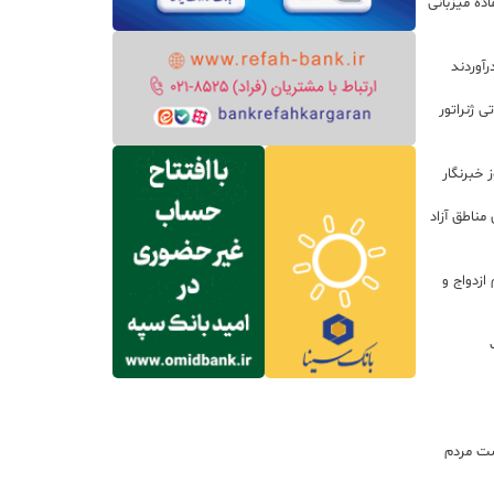
ده میزبانی
رآوردند
 روتور ۲۰۰ مگاواتی ژنراتور
 خبرنگار
مناطق آزاد
زدواج و
ت مردم