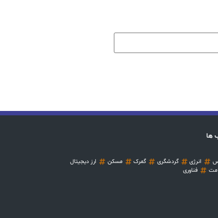
 ها
س
انرژی
گردشگری
گمرک
مسکن
ارز دیجیتال
مت
فناوری