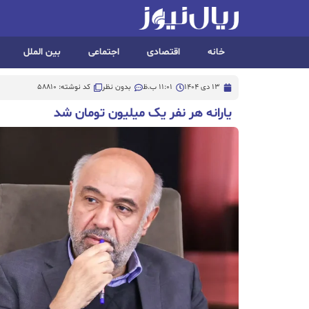
خانه
اقتصادی
اجتماعی
بین الملل
13 دی 1404
11:01 ب.ظ
بدون نظر
کد نوشته: 58810
یارانه هر نفر یک میلیون تومان شد