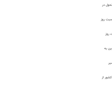
تحول در
اسبت روز
 روز
ن به
یر
شور از