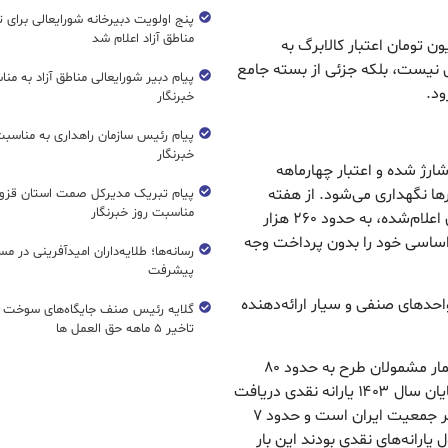
پنج اولویت دبیرخانه شورایعالی برای 
مناطق آزاد اعلام شد
ن تومان اعتبار کالابرگ به
ل نیست، بلکه جزئی از بسته جامع
پیام دبیر شورایعالی مناطق آزاد به من
د.‌
خبرنگار
پیام رئیس سازمان راهداری به مناسبت
خبرنگار
 امشب حساب ۷۰ میلیون نفر شارژ شده و اعتبار چهارماهه
ها نگهداری می‌شود. از هفته
پیام تبریک مدیرکل صمت استان قزوی
مناسبت روز خبرنگار
آینده نیز مشمولان می‌توانند بر اساس جدول زمان‌بندی اعلام‌شده، به حدود ۲۶۰ هزار
 اساسی خود را بدون پرداخت وجه
رسانه‌ها؛ طلایه‌داران امیدآفرینی در مس
پیشرفت
واحدهای صنفی و سیار ارائه‌دهنده
گلایه رئیس صنف جایگاه‌های سوخت ک
تاخیر ۵ ماهه حق العمل ها
به گفته وزیر تعاون، کار و رفاه اجتماعی، در این دوره شمار مشمولان طرح به حدود ۸۰
میلیون نفر می‌رسد که شامل تمام افرادی است که تا پایان سال ۱۴۰۳ یارانه نقدی دریافت
کرده‌اند. وی خاطرنشان کرد: اکنون حدود ۸۸ میلیون نفر جمعیت ایران است و حدود ۷
 یارانه‌های نقدی بودند این بار