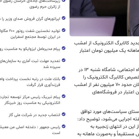
زیرساخت‌های جاده‌ای خراسان رضوی آما
از زائران حرم رضوی
اپراتورهای گران فروش صدای وزیر را د
تولید نخستین شفت
در ایران توسط مجتمع اسفراین
 جدید کالابرگ الکترونیک از امشب
پیام مدیرعامل ایزوایکو به مناسبت روز
اهانه یک میلیون تومان اعتبار
تمدید مهلت ثبت آماری به سازمان‌های 
سپرده شد
به گزارش ریال نیوز ، احمد میدری، وزیر تعاون، کار و رفاه اجتماعی، شامگاه شنبه ۱۳ در
صیص کالابرگ الکترونیک را
بانك ملت در رتبه نخست پرداخت وام ا
تشریح کرد. وی اعلام کرد که اعتبار کالابرگ برای مشمولان حدود ۷۰ میلیون نفر از امشب
فرزندآوری قرار گرفت
ن اعتبار در فروشگاه‌های
پیام تبریک رئیس مرکز توسعه تجارت
الکترونیکی به مناسبت روز خبرنگار
راستای سیاست‌های مورد توافق
انتصاب جدید در شرکت ملی گاز
ته اجرایی می‌شود، توضیح داد:
این در انتهای زنجیره به
رئیس جمهور : دغدغه اصلی من معیش
است
 مستقیماً و به‌صورت ماهانه به