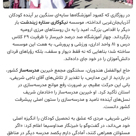
در روزگاری که کمبود آموزشگاه‌ها سایه‌ای سنگین بر آینده کودکان
آذربایجان‌غربی انداخته، موسسه
نیکوکاری ستاره زیندشت
بار
دیگر با اقدامی بزرگ، امید را به دل روستاهای مرزی ارومیه
بازگرداند. چهار آموزشگاه صد درصد خیرساز با ظرفیت ۲۹ کلاس
درس و ۸۱ واحد اداری، ورزشی و پرورشی، به همت این موسسه
ساخته شد؛ بناهایی که نه فقط دیوار و سقف، بلکه رؤیاهای فردای
دانش‌آموزان را در خود جای داده‌اند.
حاج ابوالفضل هندویان، سخنگوی مجمع خیرین
مدرسه‌ساز
کشور،
در بازدید از این مدارس، با تقدیر از تلاش‌های آقای ناجی شریفی،
بانی این حرکت عظیم، بر ضرورت رفع موانع مدرسه‌سازی در
استان تأکید کرد. او خیرین مدرسه‌ساز را «خادمان شریف
نسل‌های آینده» نامید و مدرسه‌سازی را ستون اصلی پیشرفت
کشور دانست.
ناجی شریفی، مردی که عشق به تحصیل کودکان را انگیزه اصلی
خود می‌داند، در گفت‌وگو با خبرنگار صداوسیما اعلام کرد: «اگر
مسئولان همراهی کنند، آمادگی دارم یکصد مدرسه دیگر در مناطق