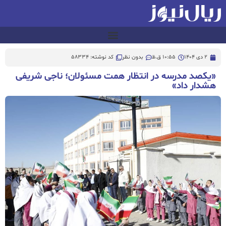
2 دی 1404
10:55 ق.ظ
بدون نظر
کد نوشته: 58334
«یکصد مدرسه در انتظار همت مسئولان؛ ناجی شریفی
هشدار داد»