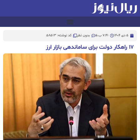
5 دی 1404
7:41 ب.ظ
بدون نظر
کد نوشته: 58513
۱۷ راهکار دولت برای ساماندهی بازار ارز