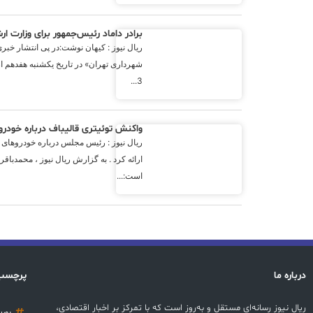
برادر داماد رئیس‌جمهور برای وزارت 
ریال نیوز : کیهان نوشت:در پی انتشار خبر
شهرداری تهران» در تاریخ یکشنبه هفدهم 
3...
واکنش توئیتری قالیباف درباره خودر
ریال نیوز : رئیس مجلس درباره خودروهای 
ارائه کرد . به گزارش ریال نیوز ، محمدبا
است:...
درباره ما
پرچسب
ریال نیوز رسانه‌ای مستقل و به‌روز است که با تمرکز بر اخبار اقتصادی،
بور