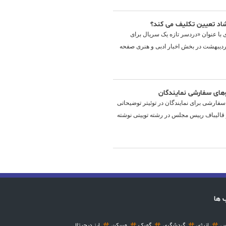
ارشاد تعیین تکلیف می کند؟
ی با عنوان «دردسر تازه یک سریال برای
اردیبهشت در بخش اخبار ادبی و هنری صفحه
وهای سفارشی نمایندگان
سفارشی برای نمایندگان در توئیتر توضیحاتی
قر قالیباف رییس مجلس در رشته توییتی نوشته
 ها
س
انرژی
گردشگری
گمرک
مسکن
ارز دیجیتال