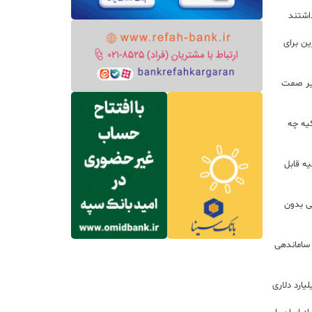
داشتند
ین برای
زير صمت
کیه چه
ه قابل
لی بدون
 ساماندهی