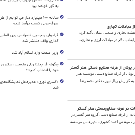
مدنی‌زاده: دشمن آرزوی زمین‌زدن اقتصاد
به گور خواهد برد
سالانه ۱۰۰ میلیارد دلار می توایم از ط
صرفه‌جویی کسب درآمد کنیم
از مبادلات تجاری
 هیئت تجاری و صنعتی عمان تأکید کرد:
فراخوان پنجمین کنفرانس بین المللی 
ه با دلار در مبادلات ارزی و تجاری...
گذاری وقف منتشر شد
وزیر صمت وارد اسلام آباد شد
چگونه فر پیتزا ریلی مناسب رستوران 
ر یونان از غرفه صنایع دستی هنر گستر
خود را انتخاب کنیم؟
ر یونان از غرفه صنایع دستی موسسه هنر
 به گزارش ریال نیوز ، دکتر محمدرضا
«کسری نوری» مدیرعامل نمایشگاه‌های ب
شد
ت در غرفه صنایع‌دستی هنر گستر
ات از غرفه صنایع دستی گروه هنر گستر در
نیوز ، مهندس احمد کجوری، مدیرعامل موسسه