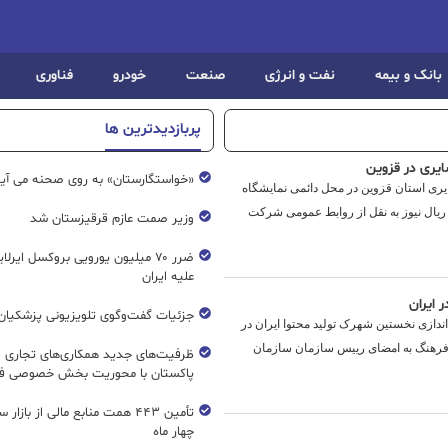
بانک و بیمه
نفت و انرژی
صنعت
خودرو
فناوری
پربازدیدترین ها
ایری در قزوین
«خواستگارستان» به روی صحنه می آی
ایری استان قزوین در محل دائمی نمایشگاه
 ریال نیوز به نقل از روابط عمومی شرکت
وزیر صمت عازم قرقیزستان شد
ضرر ۷۰ میلیون یورویی بروکسل ایرل
علیه ایران
 ایران
جزئیات گفت‌وگوی تلویزیونی پزشکیان 
 اندازی نخستین شهرک تولید محتوا ایران در
فرهنگ به امضای رییس سازمان سازمان
ظرفیت‌های جدید همکاری‌های تجاری ای
پاکستان با محوریت بخش خصوصی فع
تأمین ۴۴۳ همت منابع مالی از بازار
چهار ماه