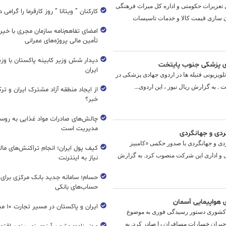
 کل تعزیرات حکومتی و اداره کل میراث فرهنگی
کارکنان ” ویتانا ” روز کارفرما را گرامی 
 سازی قیمت کالا و خدمات تاسیسات
امضای تفاهم‌نامه سازمان مجری با خیر
تأمین مالی پروژه‌های عمرانی
دیدار شش وزیر کابینه پاکستان با و
ادی پزشکی جنوب پایتخت
ایران
لویزیونی فتیله ها در اردوی جهادی پزشکی در
 به گزارش ریال نیوز ، این اردوی...
از ایجاد منطقه آزاد مشترک ایران و تر
خبر؟
چالش‌های صادرات مواد غذایی به روسی
مدیریت است
گردی و جهانگردی
گردی و جهانگردی با صدور حکمی «کامبیز
کیف پول ایران؛ انجام تراکنش‌های ما
ی و اداری این شرکت منصوب کرد. به گزارش
نیاز به اینترنت
حسام؛ سامانه جدید بانک مرکزی برای
حساب‌های بانکی
 هواپیمایی آسمان
ایران و پاکستان در مسیر تجارت ۱۰ میلیارد دلاری
 کشوری دستور رسیدگی فوری به موضوع
 جبران خسارات مسافران را صادر کرد. به