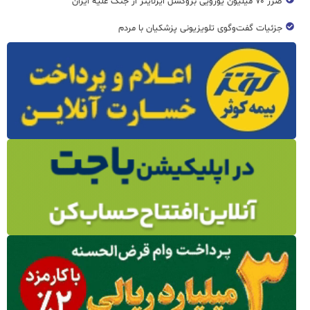
ضرر ۷۰ میلیون یورویی بروکسل ایرلاینز از جنگ علیه ایران
جزئیات گفت‌وگوی تلویزیونی پزشکیان با مردم