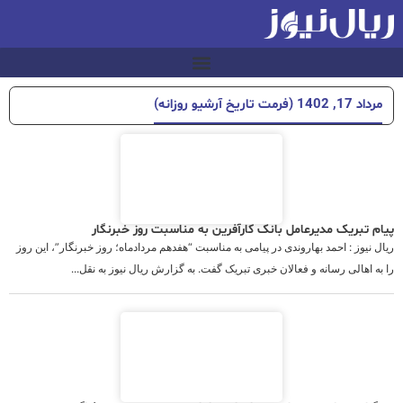
مرداد 17, 1402 (فرمت تاریخ آرشیو روزانه)
پیام تبریک مدیرعامل بانک کارآفرین به مناسبت روز خبرنگار
ریال نیوز : احمد بهاروندی در پیامی به مناسبت “هفدهم مردادماه؛ روز خبرنگار”، این روز
را به اهالی رسانه و فعالان خبری تبریک گفت. به گزارش ریال نیوز به نقل...