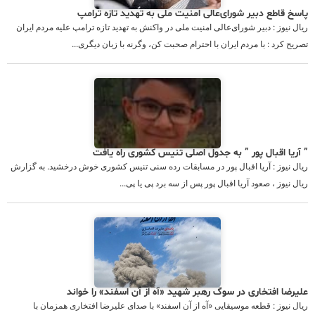
پاسخ قاطع دبیر شورای‌عالی امنیت ملی به تهدید تازه ترامپ
ریال نیوز : دبیر شورای‌عالی امنیت ملی در واکنش به تهدید تازه ترامپ علیه مردم ایران
تصریح کرد : با مردم ایران با احترام صحبت کن، وگرنه با زبان دیگری...
” آریا اقبال پور ” به جدول اصلی تنیس کشوری راه یافت
ریال نیوز : آریا اقبال پور در مسابقات رده سنی تنیس کشوری خوش درخشید. به گزارش
ریال نیوز ، صعود آریا اقبال پور پس از سه برد پی یا پی...
علیرضا افتخاری در سوگ رهبر شهید «آه از آن اسفند» را خواند
ریال نیوز : قطعه موسیقایی «آه از آن اسفند» با صدای علیرضا افتخاری همزمان با