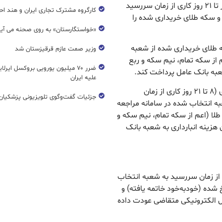
متقاضی خرید سکه طلا می‌تواند تا ۷ روز کاری و حداکثر تا ۲۱ روز کاری از زمان سررسید
کارگروه مشترک تجاری ایران و هند اح
و سکه طلای خریداری شده را
«خواستگارستان» به روی صحنه می آی
طلای خریداری شده از شعبه
وزیر صمت عازم قرقیزستان شد
 از سکه تمام، نیم سکه و ربع
ضرر ۷۰ میلیون یورویی بروکسل ایرل
علیه ایران
در صورتی که متقاضی در مهلت مشمول هزینه انبارداری (۸ تا ۲۱ روز کاری از زمان
جزئیات گفت‌وگوی تلویزیونی پزشکیان 
 انتخاب شده در سامانه مراجعه
 طلا (اعم از سکه تمام، نیم سکه و
به عنوان هزینه انبارداری به شعبه بانک
عه متقاضی ظرف مدت ۲۱ روز کاری از زمان سررسید به شعبه انتخاب
ده (خودبه‌خود خاتمه یافته) و
ل الکترونیکی متقاضی عودت داده