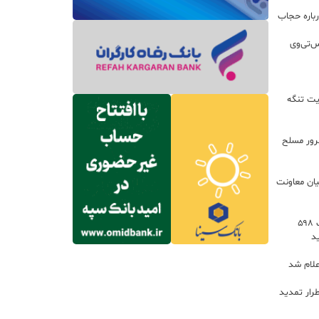
باره حجاب
س‌تی‌وی
یت تنگه
اعات: ۲۱ مزدور موساد و ۴ شرور مسلح
یان معاونت
توسعه خدمات رفاهی جاده‌ای با احداث ۵۹۸
د
علام شد
رار تمدید