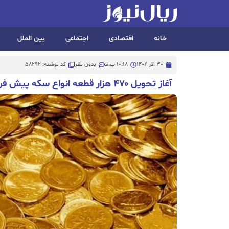
خانه
اقتصادی
اجتماعی
بین الملل
30 آذر 1404
10:18 ب.ظ
بدون نظر
کد نوشته: 58292
آغاز تحویل ۴۷۰ هزار قطعه انواع سکه پیش فروش از امروز