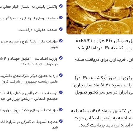
واکنش پلیس به انتشار اخبار جعلی در
حمله نیروهای اسرائیلی به خبرنگار پر
«محمد حقیقی» درگذشت
ریال نیوز : مرکز مبادله ارز و طلای ایران اعلام کرد: تحویل فیزیکی ۴۶۰ هزار و ۹۱۱ قطعه
جزئیات متن اولیۀ طرح راهبردی مدیر
هرمز
ذرماه آغاز شد.
وزارت اطل
یران، خریداران برای دریافت سکه
در کرمان بازداشت شدند
بازدید معاون مرکز شرکت‌های دانش‌بن
سررسید چهارمین مرحله سکه‌های پیش فروش بانک مرکزی از امروز (یکشنبه، ۳۰ آذر)
علمی ریاست جمهوری از شرکت کروز
آغاز شد، متقاضیان شرکت کننده در پیش فروش سکه با سررسید ۳۰ آذرماه سال جاری،
انک ملی ایران در سراسر کشور تحویل
مجتمع خدماتی – رفاهی بین‌راهی جدی
بر اساس این گزارش اشخاصی که در زمان پیش فروش در ۱۷ شهریورماه ۱۴۰۴، سکه را به
جزئیات فعال‌سازی «کیف پول ایران» ا
مان مراجعه به شعب انتخابی جهت
مصوبه تسهیلات گمرکی در شرایط اضط
نبارداری باید پرداخت کنند.
شد