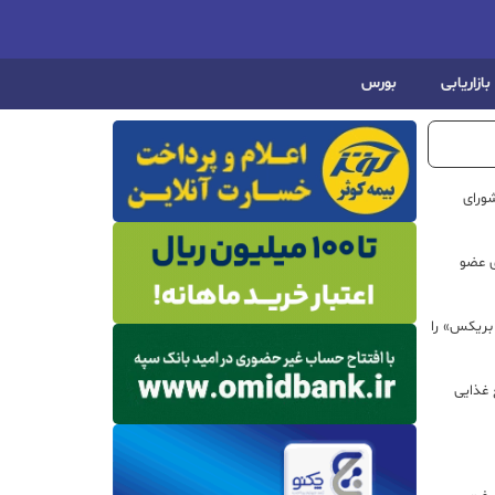
بازاریابی
بورس
ورای
ی عضو
 بریکس» را
 غذایی