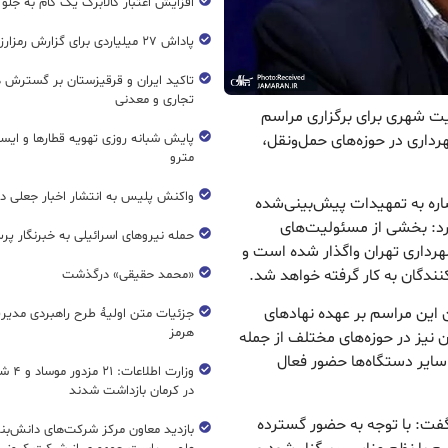
افزایش اعتبار کالابرگ یک گام به جلو
پاداش ۲۷ میلیاردی برای گزارش رمزارز غیرمجاز
تاکید ایران و قرقیزستان بر گسترش ه
تجاری و معدنی
یریت شهری برای برگزاری مراسم
پایش شبانه روزی تهویه قطار‌ها و ایست
رداری در حوزه‌های حمل‌ونقل،
مترو
واکنش پلیس به انتشار اخبار جعلی در
اشاره به تمهیدات پیش‌بینی‌شده
کرد: بخشی از مسئولیت‌های
حمله نیروهای اسرائیلی به خبرنگار پر
رداری تهران واگذار شده است و
دگان به کار گرفته خواهد شد.
«محمد حقیقی» درگذشت
 این مراسم بر عهده نهادهای
جزئیات متن اولیۀ طرح راهبردی مدیر
هرمز
ن نیز در حوزه‌های مختلف از جمله
سایر دستگاه‌ها حضور فعال
وزارت اطل
در کرمان بازداشت شدند
گفت: با توجه به حضور گسترده
بازدید معاون مرکز شرکت‌های دانش‌بن