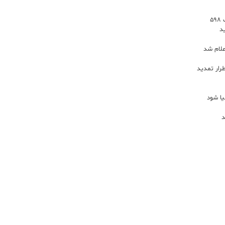
توسعه خدمات رفاهی جاده‌ای با احداث ۵۹۸
د
علام شد
رار تمدید
یا شود
د