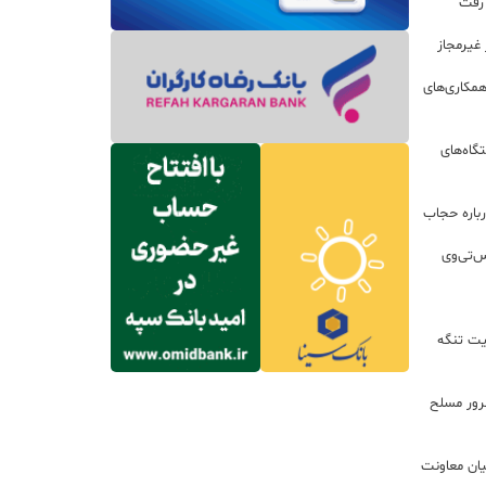
 رفت
مکاری‌های
گاه‌های
باره حجاب
س‌تی‌وی
یت تنگه
اعات: ۲۱ مزدور موساد و ۴ شرور مسلح
یان معاونت