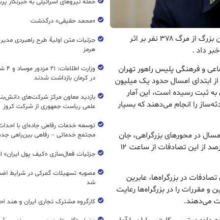
حمله نیروهای اسرائیلی به خبرنگار پر
«محمد حقیقی» درگذشت
ریال نیوز : معاون اجتماعی و فرهنگی پلیس راهور تهران بزرگ از مرگ ۳۷۸ نفر بر اثر
جزئیات متن اولیۀ طرح راهبردی مدیر
بر داد .
هرمز
اعی و فرهنگی پلیس راهور تهران
وزارت اطل
در کرمان بازداشت شدند
 از ابتدای امسال حدود یک میلیون
ران به ثبت رسیده است، این آمار
بازدید معاون مرکز شرکت‌های دانش‌بن
ه‌ساز را انجام می‌دهند که بسیار
علمی ریاست جمهوری از شرکت کروز
افزود: ۳۷۸ نفر در نه ماهه امسال در محورهای بزرگراهی، جان
مجتمع خدماتی – رفاهی بین‌راهی جدی
خود را در تصادفات از دست داده‌اند که متاسفانه ۳۰ درصد از این تصادفات از ساعت ۱۲
جزئیات فعال‌سازی «کیف پول ایران» ا
مصوبه تسهیلات گمرکی در شرایط اضط
صد از کشته‌شدگان تصادفات در بزرگراه‌ها، عابرین
شد
 و مقررات را در بزرگراه‌ها رعایت
ست می‌دهند.
کارگروه مشترک تجاری ایران و هند اح