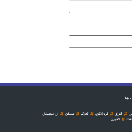
 ها
س
انرژی
گردشگری
گمرک
مسکن
ارز دیجیتال
مت
فناوری