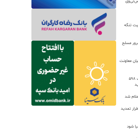
س‌تی‌وی
یت تنگه
اعات: ۲۱ مزدور موساد و ۴ شرور مسلح
یان معاونت
توسعه خدمات رفاهی جاده‌ای با احداث ۵۹۸
د
علام شد
رار تمدید
یا شود