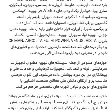
باردصنعت، ایرتمپ، هایتما، فرولی، هایسنس، بویمن، لینکران،
ساری‌پویا، هواتراز یکتا، پمپ‌های Vortex، فراتهویه، اکومکس،
وستن، تیتانو، Tikal، کیمیا صنعت، تهران پلیمر یارا، آسه،
کاسپین بویلر، آما، نیوژن، اصفهان‌قطعه، ستاک، آسان‌دما،
پایپکس، شیرگاز ایران، فراز ماهان عایق پایدار، مانا تهویه نقش
جهان، تهویه آوا، سپهران تهویه، اسمارت‌پول، فنسی، تکسا،
بارون، ICE MAN، ABCO، TAIFU، HI POWER، VENUS، VISTA
و دیگر برندهای شناخته‌شده، تازه‌ترین محصولات و فناوری‌های
خود را در معرض دید بازدیدکنندگان قرار می‌دهند.
حوزه‌های متنوعی از جمله سیستم‌های تهویه مطبوع، تجهیزات
سرمایشی، لوله و اتصالات، تجهیزات گرمایشی و خدمات فنی و
پیمانکاری در این دوره پوشش داده می‌شود. این تنوع، فرصتی
مناسب برای ارتقای دانش فنی فعالان صنعت، آشنایی با
فناوری‌های نوین و تبادل تجربه‌های تخصصی فراهم می‌کند.
با توجه به اهمیت مدیریت مصرف انرژی، این نمایشگاه می‌تواند
در ترویج فرهنگ بهینه‌سازی مصرف و معرفی راهکارهای کاهش
اتلاف انرژی نقشی تأثیرگذار ایفا کند. ارائه فناوری‌های کم‌مصرف،