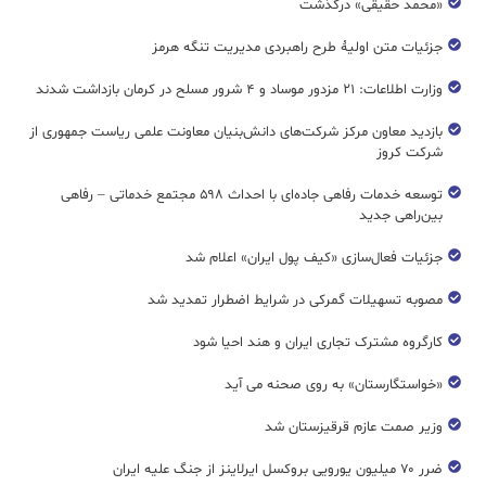
«محمد حقیقی» درگذشت
جزئیات متن اولیۀ طرح راهبردی مدیریت تنگه هرمز
وزارت اطلاعات: ۲۱ مزدور موساد و ۴ شرور مسلح در کرمان بازداشت شدند
بازدید معاون مرکز شرکت‌های دانش‌بنیان معاونت علمی ریاست جمهوری از
شرکت کروز
توسعه خدمات رفاهی جاده‌ای با احداث ۵۹۸ مجتمع خدماتی – رفاهی
بین‌راهی جدید
جزئیات فعال‌سازی «کیف پول ایران» اعلام شد
مصوبه تسهیلات گمرکی در شرایط اضطرار تمدید شد
کارگروه مشترک تجاری ایران و هند احیا شود
«خواستگارستان» به روی صحنه می آید
وزیر صمت عازم قرقیزستان شد
ضرر ۷۰ میلیون یورویی بروکسل ایرلاینز از جنگ علیه ایران