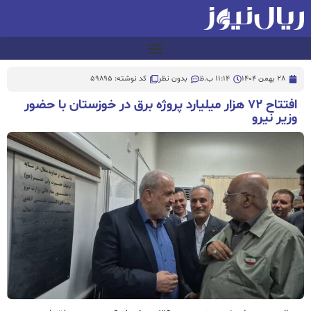
28 بهمن 1404
11:14 ب.ظ
بدون نظر
کد نوشته: 59895
افتتاح ۷۲ هزار میلیارد پروژه برق در خوزستان با حضور
وزیر نیرو