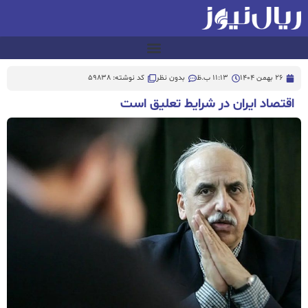
26 بهمن 1404
11:13 ب.ظ
بدون نظر
کد نوشته: 59838
اقتصاد ایران در شرایط تعلیق است