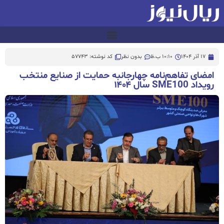
17 آذر 1404
10:10 ب.ظ
بدون نظر
کد نوشته: 57743
امضای تفاهم‌نامه چهارجانبه حمایت از صنایع منتخب
رویداد SME100 سال ۱۴۰۴