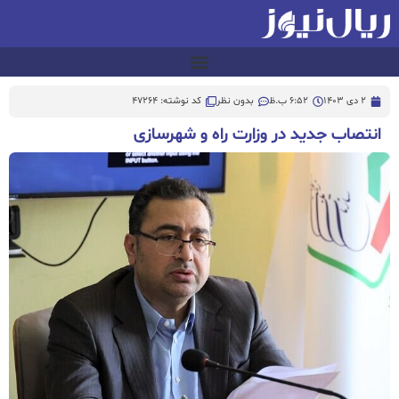
2 دی 1403
6:52 ب.ظ
بدون نظر
کد نوشته: 47264
انتصاب جدید در وزارت راه و شهرسازی