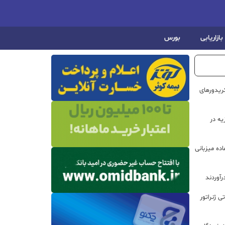
بازاریابی
بورس
ریدورهای
هیزیه در
ده میزبانی
رآوردند
 روتور ۲۰۰ مگاواتی ژنراتور