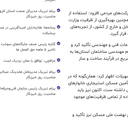
خبرنگار
پیام تبریک مدیرکل صمت استان قزوی
کت‌های مردمی افزود: استفاده از
مناسبت روز خبرنگار
نین بهره‌گیری از ظرفیت وزارت
ل و خارج از کشور، از تجربه‌های
رسانه‌ها؛ طلایه‌داران امیدآفرینی در مس
پیشرفت
قرار گیرد.
مات فنی و مهندسی تأکید کرد و
گلایه رئیس صنف جایگاه‌های سوخت ک
تاخیر ۵ ماهه حق العمل ها
م مهندسی ساختمان استان‌ها به
ریع در فرآیند ساخت و ساز
عراقچی: توافق با عمان نزدیک است
پیام تبریک مدیرعامل هلدینگ صباانر
هیلات اظهار کرد: همان‌گونه که در
مناسبت روز خبرنگار
أمین مسکن استیجاری خانوارهای
پیام تبریک رئیس سازمان فنی‌و‌حرفه‌ا
 داشته ست، اکنون نیز باید
مناسبت روز خبرنگار
ده از تمامی ظرفیت‌های موجود
 نهضت ملی مسکن نیز تأکید و