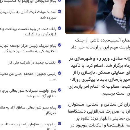
پیام مدیرعامل ایزوایکو به مناسبت روز
تمدید مهلت ثبت آماری به سازمان‌های 
سپرده شد
بانك ملت در رتبه نخست پرداخت وام ا
فرزندآوری قرار گرفت
حدهای آسیب‌دیده ناشی از جنگ
پیام تبریک رئیس مرکز توسعه تجارت
یت مهم این وزارتخانه خبر داد.
الکترونیکی به مناسبت روز خبرنگار
زانه صادق، وزیر راه و شهرسازی در
انتصاب جدید در شرکت ملی گاز
گی پایش طرح‌های مسکن که یکشنبه ۷ تیرماه برگزار شد، اعلام کرد: با تأکید
ای حمایتی مسکن، بازسازی را از
رئیس جمهور : دغدغه اصلی من معیش
 بازسازی باید با پیگیری روزانه
است
نتیجه مطلوب که اتمام امر بازسازی
پنج اولویت دبیرخانه شورایعالی برای 
ان است برسیم.
مناطق آزاد اعلام شد
ان کل ستادی و استانی، مسئولان
پیام دبیر شورایعالی مناطق آزاد به من
ره به ضرورت هم‌افزایی دستگاه‌ها
خبرنگار
 حمایتی، اظهار کرد: علاوه بر
پیام رئیس سازمان راهداری به مناسبت
ه ظرفیت‌ها و امکانات موجود در