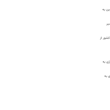
ن به
یر
شور از
ژی به
ی به