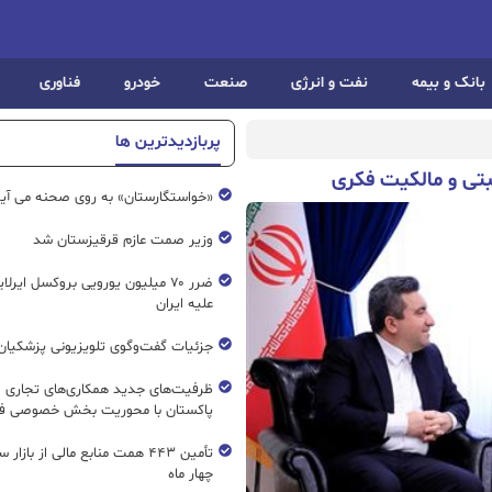
بانک و بیمه
نفت و انرژی
صنعت
خودرو
فناوری
پربازدیدترین ها
بتی و مالکیت فکری
«خواستگارستان» به روی صحنه می آی
وزیر صمت عازم قرقیزستان شد
ضرر ۷۰ میلیون یورویی بروکسل ایرل
علیه ایران
جزئیات گفت‌وگوی تلویزیونی پزشکیان 
ظرفیت‌های جدید همکاری‌های تجاری ای
پاکستان با محوریت بخش خصوصی فع
تأمین ۴۴۳ همت منابع مالی از بازار
چهار ماه