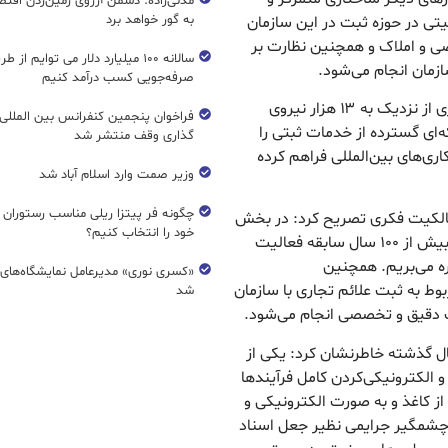
مدنی‌زاده: دشمن آرزوی زمین‌زدن اقتصاد
به گور خواهد برد
میتی در حوزه ثبت در این سازمان
ی و املاک و همچنین نظارت بر
سالانه ۱۰۰ میلیارد دلار می توایم از ط
زمان انجام می‌شود.
صرفه‌جویی کسب درآمد کنیم
وی افزود: سازمان ثبت اسناد و املاک کشور با برخورداری از نزدیک به ۱۳ هزار نیروی
فراخوان پنجمین کنفرانس بین المللی 
شور، شبکه‌ای گسترده از خدمات ثبتی را
گذاری وقف منتشر شد
ی‌های بین‌المللی فراهم کرده
وزیر صمت وارد اسلام آباد شد
چگونه فر پیتزا ریلی مناسب رستوران 
 مالکیت فکری تصریح کرد: در بخش
خود را انتخاب کنیم؟
علائم تجاری، طرح‌های صنعتی و نشانه‌های جغرافیایی بیش از ۱۰۰ سال سابقه فعالیت
ره می‌بریم. همچنین
«کسری نوری» مدیرعامل نمایشگاه‌های ب
ربوط به ثبت علائم تجاری با سازمان
شد
ت دقیق و تخصصی انجام می‌شود.
سال گذشته خاطرنشان کرد: یکی از
کترونیکی‌کردن کامل فرآیند‌ها
ز کاغذ و به صورت الکترونیکی و
چشمگیر جرایمی نظیر جعل اسناد