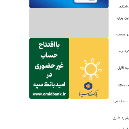
داشتند
ین برای
زير صمت
کیه چه
ه قابل
لی بدون
 ساماندهی