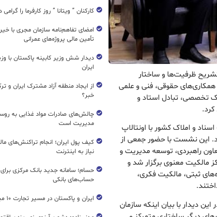
کارکنان ” ویتانا ” روز کارفرما را گرامی 
امضای تفاهم‌نامه سازمان مجری با خیر
تأمین مالی پروژه‌های عمرانی
دیدار شش وزیر کابینه پاکستان با و
ایران
تشریح ظرفیت‌ها و ساختار
 همکاری‌های حقوقی، فنی و علمی
از ایجاد منطقه آزاد مشترک ایران و تر
خبر؟
رک تخصصی، تبادل استاد و
کرد.
چالش‌های صادرات مواد غذایی به روسی
مدیریت است
سناد و املاک کشور با اونتالاپ
کرد. این نشست با حضور جمعی از
کیف پول ایران؛ انجام تراکنش‌های ما
عاون راهبردی، توسعه مدیریت و
نیاز به اینترنت
ز مالکیت معنوی برگزار شد و
حسام؛ سامانه جدید بانک مرکزی برای
های ثبتی، مالکیت فکری،
حساب‌های بانکی
اختند.
ایران و پاکستان در مسیر تجارت ۱۰ میلیارد دلاری
ین دیدار با بیان اینکه سازمان
‌های دیگر ساختاری متمرکز و