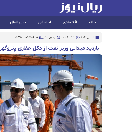
خانه
اقتصادی
اجتماعی
بین الملل
16 دی 1404
11:39 ب.ظ
بدون نظر
کد نوشته: 58901
بازدید میدانی وزیر نفت از دکل حفاری پتروگهر