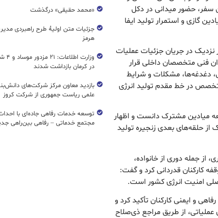
ن سفر، حضور میدانی در دکل
«محمد حقیقی» درگذشت
ین گازی و استمرار تولید ایفا
جزئیات متن اولیۀ طرح راهبردی مدیر
هرمز
ز نزدیک در جریان جزئیات عملیات
وزارت اطل
وان فنی متخصصان داخلی قرار
در کرمان بازداشت شدند
ی، دغدغه‌ها، مشکلات و شرایط
متخصص در خط مقدم تولید انرژی
بازدید معاون مرکز شرکت‌های دانش‌بن
علمی ریاست جمهوری از شرکت کروز
عه میادین مشترک دانست و اظهار
مجتمع خدماتی – رفاهی بین‌راهی جدی
ک از حلقه‌های بعدی زنجیره تولید
، از جمله دوری از خانواده،
وقفه کارکنان قدردانی کرد و گفت:
اصلی امنیت انرژی کشور است.
هی و ایمنی کارکنان تأکید کرد و
عملیاتی، از طریق مراجع ذی‌صلاح