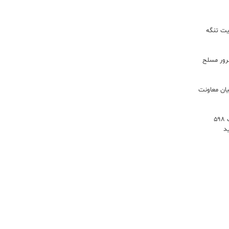
یت تنگه
اعات: ۲۱ مزدور موساد و ۴ شرور مسلح
یان معاونت
توسعه خدمات رفاهی جاده‌ای با احداث ۵۹۸
د