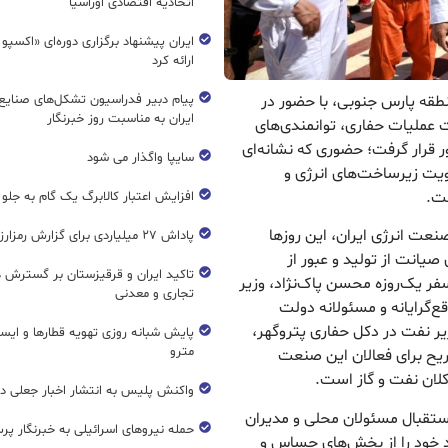
اتحادیه اقتصادی اوراسیا
ایران پیشنهاد برگزاری دوره‌ای «اکسپو
ارائه کرد
نطقه پارس جنوبی، با حضور در
پیام دبیر فدراسیون تشکل‌های صنایع
ایران به مناسبت روز خبرنگار
 عملیات حفاری، توانمندی‌های
قرار گرفت؛ حضوری که نشانه‌ای
سایپا واگذار می شود
ویت زیرساخت‌های انرژی و
ست.
افزایش اعتبار کالابرگ یک گام به جلو
نعت انرژی ایران، این روزها
پاداش ۲۷ میلیاردی برای گزارش رمزارز غیرمجاز
یانت از تولید و عبور از
تاکید ایران و قرقیزستان بر گسترش ه
فر یک‌روزه محسن پاک‌نژاد، وزیر
تجاری و معدنی
قع‌گرایانه و مسئولانه دولت
 نفت در دکل حفاری پتروگهر،
پایش شبانه روزی تهویه قطار‌ها و ایست
مترو
صریح برای فعالان این صنعت
لان نفت و گاز است.
واکنش پلیس به انتشار اخبار جعلی در
استقبال مسئولان محلی و مدیران
حمله نیروهای اسرائیلی به خبرنگار پر
د خود را از بخش‌های حساس و