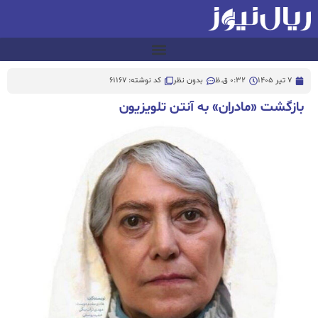
7 تیر 1405
0:32 ق.ظ
بدون نظر
کد نوشته: 61167
بازگشت «مادران» به آنتن تلویزیون