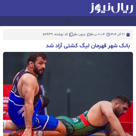
21 آذر 1404
10:04 ب.ظ
بدون نظر
کد نوشته: 57939
بانک شهر قهرمان لیگ کشتی آزاد شد