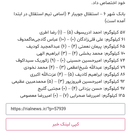
خود اختصاص داد.
بانک شهر ۶ – استقلال جویبار ۴ (اسامی تیم استقلال در ابتدا
آمده است)
۵۷ کیلوگرم: احمد ادریسوف (۵) – (۱) رضا اطری
۶۱ کیلوگرم: علی قلی‌زادگان (۰) – (۱۰) عباس گادجی‌ماگمدوف
۶۵ کیلوگرم: پیمان نعمتی (۴) – (۶) عبدالمجید کودیف
۷۰ کیلوگرم: محمد بخشی (۴) – (۳) ابراهیم الهی
۷۴ کیلوگرم: امیرحسین حسینی (۰) – (۹) زائوربک سیداکوف
۷۹ کیلوگرم: عبدالله شیخ‌اعظمی (۳) – (۴) محمد نخودی
۸۶ کیلوگرم: ابراهیم کادیف (۵) – (۴) عزت‌الله اکبری
۹۲ کیلوگرم: امیرحسین فیروزپور (۳) – (۵) محمدمبین عظیمی
۹۷ کیلوگرم: حسن یزدانی (۴) – (۰) مجتبی گلیج
۱۲۵ کیلوگرم: امیررضا صحرایی (۷) – (۰) امیررضا معصومی
کپی لینک خبر