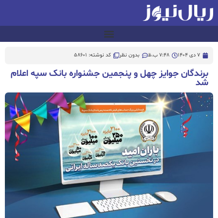
7 دی 1404
7:48 ب.ظ
بدون نظر
کد نوشته: 58601
برندگان جوایز چهل و پنجمین جشنواره بانک سپه اعلام
شد