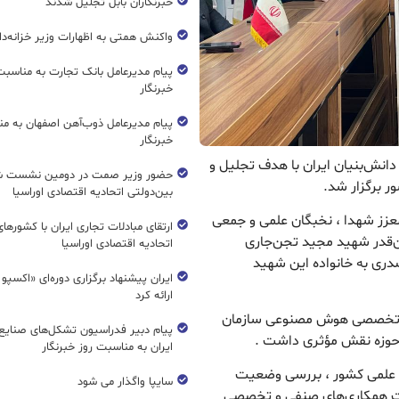
خبرنگاران بابل تجلیل شدند
واکنش همتی به اظهارات وزیر خزانه‌دار
پیام مدیرعامل بانک تجارت به مناسبت
خبرنگار
پیام مدیرعامل ذوب‌آهن اصفهان به من
خبرنگار
انش‌بنیان ایران با هدف تجلیل و
حضور وزیر صمت در دومین نشست ش
 برگزار شد.
بین‌دولتی اتحادیه اقتصادی اوراسیا
معزز شهدا ، نخبگان علمی و جمعی
ارتقای مبادلات تجاری ایران با کشورها
ان‌قدر شهید مجید تجن‌جاری
اتحادیه اقتصادی اوراسیا
دری به خانواده این شهید
ایران پیشنهاد برگزاری دوره‌ای «اکسپو
ارائه کرد
ی تخصصی هوش مصنوعی سازمان
پیام دبیر فدراسیون تشکل‌های صنایع
 حوزه نقش مؤثری داشت .
ایران به مناسبت روز خبرنگار
علمی کشور ، بررسی وضعیت
سایپا واگذار می شود
یت همکاری‌های صنفی و تخصصی