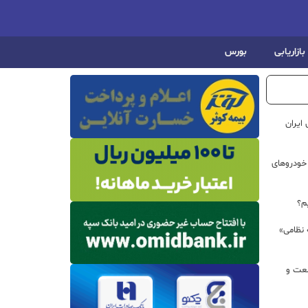
بازاریابی
بورس
ایران
خودروهای
م؟
 نظامی»
نعت و