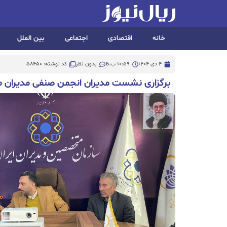
خانه
اقتصادی
اجتماعی
بین الملل
4 دی 1404
10:59 ب.ظ
بدون نظر
کد نوشته: 58450
برگزاری نشست مدیران انجمن صنفی مدیران مر