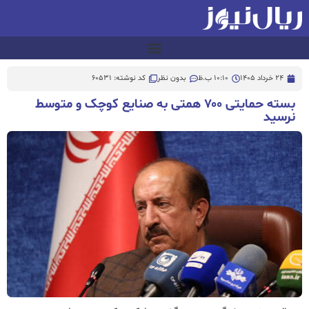
24 خرداد 1405
10:10 ب.ظ
بدون نظر
کد نوشته: 60531
بسته حمایتی ۷۰۰ همتی به صنایع کوچک و متوسط
نرسید