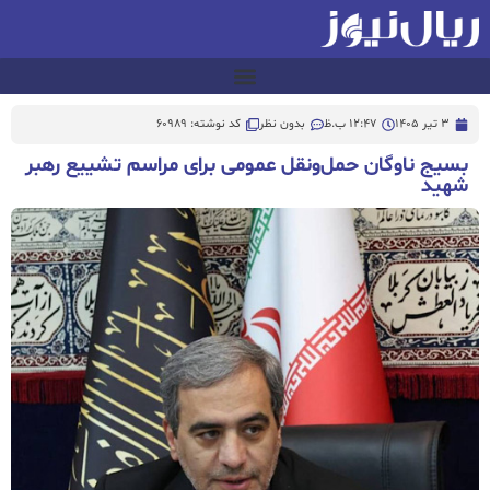
3 تیر 1405
12:47 ب.ظ
بدون نظر
کد نوشته: 60989
بسیج ناوگان حمل‌ونقل عمومی برای مراسم تشییع رهبر
شهید