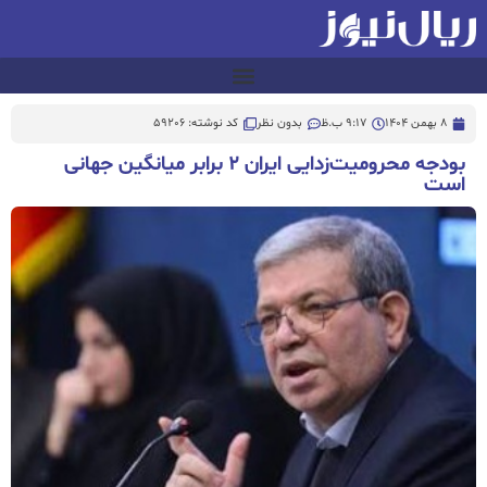
8 بهمن 1404
9:17 ب.ظ
بدون نظر
کد نوشته: 59206
بودجه محرومیت‌زدایی ایران ۲ برابر میانگین جهانی
است