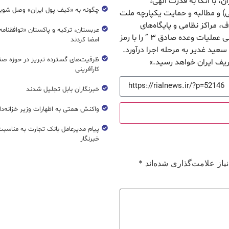
، با اتکا به قدرت الهی،
چگونه به «کیف پول ایران» وصل شوی
ی) و مطالبه و حمایت یکپارچه ملت
، مراکز نظامی و پایگاه‌های
عربستان، ترکیه و پاکستان «توافقنامه
هوایی رژیم غاصب صهیونیستی در سرزمین‌های اشغالی عملیات وعده صادق ۳ ” را با رمز
امضا کردند
ید غدیر به مرحله اجرا درآورد.
ظرفیت‌های گسترده‌ تبریز در حوزه ص
ریف ایران خواهد رسید.»
کارآفرینی
خبرنگاران بابل تجلیل شدند
واکنش همتی به اظهارات وزیر خزانه‌دار
پیام مدیرعامل بانک تجارت به مناسبت
خبرنگار
از علامت‌گذاری شده‌اند
*