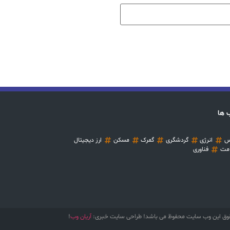
 ها
س
انرژی
گردشگری
گمرک
مسکن
ارز دیجیتال
مت
فناوری
وق این وب سایت محفوظ می باشد! طراحی سایت خبری:
آریان وب
!