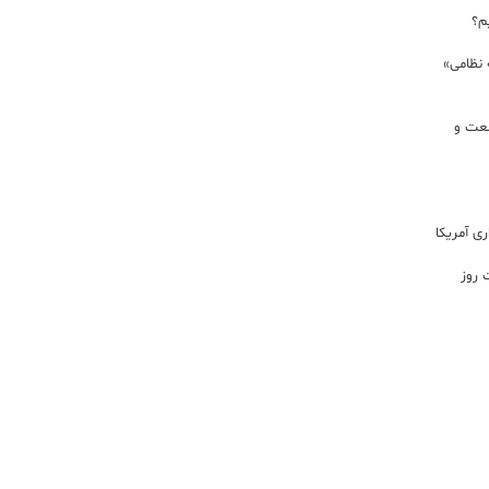
م؟
 نظامی»
نعت و
ی آمریکا
 روز