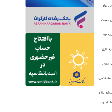
ین برای
زير صمت
کیه چه
ه قابل
لی بدون
 ساماندهی
 ایران را