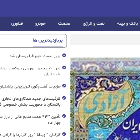
بانک و بیمه
نفت و انرژی
صنعت
خودرو
فناوری
پربازدیدترین ها
وزیر صمت عازم قرقیزستان شد
ضرر ۷۰ میلیون یورویی بروکسل ایرل
علیه ایران
جزئیات گفت‌وگوی تلویزیونی پزشکیان 
ظرفیت‌های جدید همکاری‌های تجاری ای
پاکستان با محوریت بخش خصوصی فع
تأمین ۴۴۳ همت منابع مالی از بازار
چهار ماه
کارکنان ” ویتانا ” روز کارفرما را گرامی 