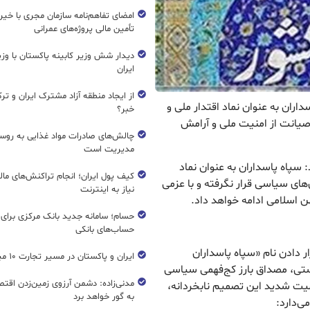
امضای تفاهم‌نامه سازمان مجری با خیر
تأمین مالی پروژه‌های عمرانی
دیدار شش وزیر کابینه پاکستان با و
ایران
از ایجاد منطقه آزاد مشترک ایران و تر
سداران به عنوان نماد اقتدار ملی و
خبر؟
صیانت از امنیت ملی و آرامش
چالش‌های صادرات مواد غذایی به روسی
مدیریت است
: سپاه پاسداران به عنوان نماد
کیف پول ایران؛ انجام تراکنش‌های ما
های سیاسی قرار نگرفته و با عزمی
نیاز به اینترنت
ن اسلامی ادامه خواهد داد.
حسام؛ سامانه جدید بانک مرکزی برای
حساب‌های بانکی
ار دادن نام «سپاه پاسداران
ایران و پاکستان در مسیر تجارت ۱۰ میلیارد دلاری
ستی، مصداق بارز کج‌فهمی سیاسی
مدنی‌زاده: دشمن آرزوی زمین‌زدن اقتصاد
ت شدید این تصمیم نابخردانه،
به گور خواهد برد
ی‌دارد: