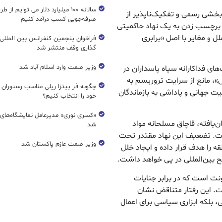
سالانه ۱۰۰ میلیارد دلار می توایم از ط
بخشی رسمی و تفکیک‌ناپذیر از
صرفه‌جویی کسب درآمد کنیم
 برچسب زدن به یک نهاد حاکمیتی
 و مغایر با اصل «برابری
فراخوان پنجمین کنفرانس بین المللی 
گذاری وقف منتشر شد
وزیر صمت وارد اسلام آباد شد
های فداکارانه سپاه پاسداران در
ش»، مانع از سرایت تروریسم به
چگونه فر پیتزا ریلی مناسب رستوران 
یت جهانی و پاداشی به بازماندگان
خود را انتخاب کنیم؟
«کسری نوری» مدیرعامل نمایشگاه‌های ب
‌یافته، قاچاق مسلحانه مواد
شد
ست. تضعیف این نهاد مقتدر تحت
وزیر صمت عازم پاکستان شد
ه را هدف قرار داده و ایجاد خلل
ح بین‌المللی در پی خواهد داشت.
ونت است که در برابر جنایات
. این رفتار متناقض نشان
، بلکه ابزاری سیاسی برای اعمال