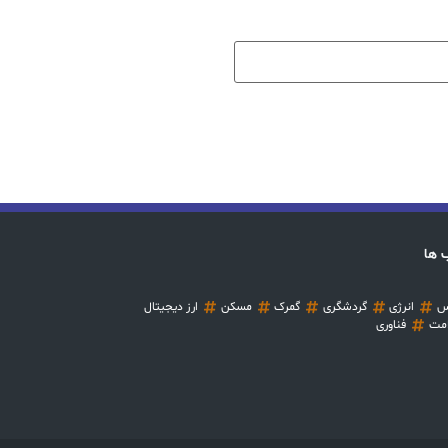
 ها
س
انرژی
گردشگری
گمرک
مسکن
ارز دیجیتال
مت
فناوری