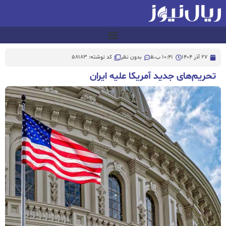
27 آذر 1404
10:41 ب.ظ
بدون نظر
کد نوشته: 58183
تحریم‌های جدید آمریکا علیه ایران