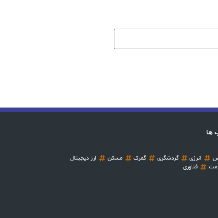
 ها
س
انرژی
گردشگری
گمرک
مسکن
ارز دیجیتال
مت
فناوری