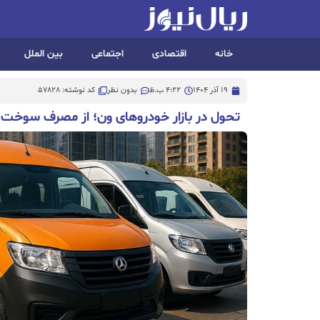
خانه
اقتصادی
اجتماعی
بین الملل
19 آذر 1404
4:22 ب.ظ
بدون نظر
کد نوشته: 57828
تحول در بازار خودروهای ون؛ از مصرف سوخت ت