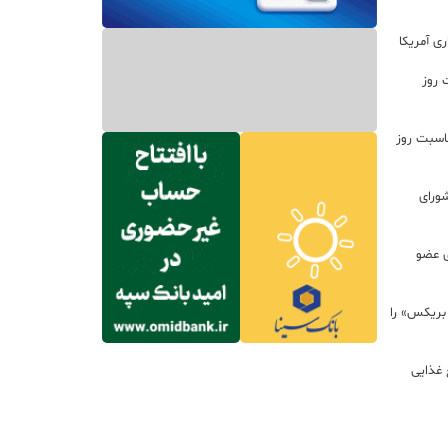
ی آمریکا
 روز
اسبت روز
ورای
ی عضو
 بریکس» را
 غذایی