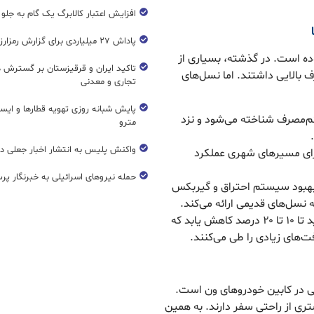
افزایش اعتبار کالابرگ یک گام به جلو
پاداش ۲۷ میلیاردی برای گزارش رمزارز غیرمجاز
 است. در گذشته، بسیاری از
تاکید ایران و قرقیزستان بر گسترش ه
 بالایی داشتند. اما نسل‌های
تجاری و معدنی
پایش شبانه روزی تهویه قطار‌ها و ایست
 کم‌مصرف شناخته می‌شود و نزد
مترو
واکنش پلیس به انتشار اخبار جعلی در
برای مسیرهای شهری عملکرد
حمله نیروهای اسرائیلی به خبرنگار پر
با بهبود سیستم احتراق و گیربکس
نسل‌های قدیمی ارائه می‌کند.
این پیشرفت‌ها باعث شده مصرف سوخت ون‌های جدید تا ۱۰ تا ۲۰ درصد کاهش یابد که
های زیادی را طی می‌کنند.
هی در کابین خودروهای ون است.
تری از راحتی سفر دارند. به همین