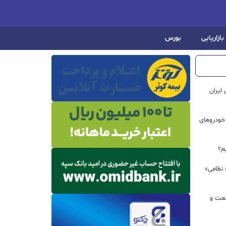
بازاریابی
بورس
ایران
خودروهای
م؟
 نظامی»
نعت و